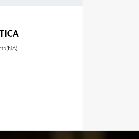
STICA
COVID-19
ata(NA)
ontatti
Link
Federazione Trasparente