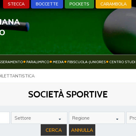
STECCA
BOCCETTE
POCKETS
CARAMBOLA
LIANA
A
BOCCETTE
POCKETS
CARA
VO
SSERAMENTO
PARALIMPICO
MEDIA
FIBISCUOLA-JUNIORES
CENTRO STUDI
ATTIVITÀ
 DILETTANTISTICA
SOCIETÀ SPORTIVE
SPORTIVA
SOCIETÀ SPORTIVE
Settore
Regione
Pro
CERCA
ANNULLA