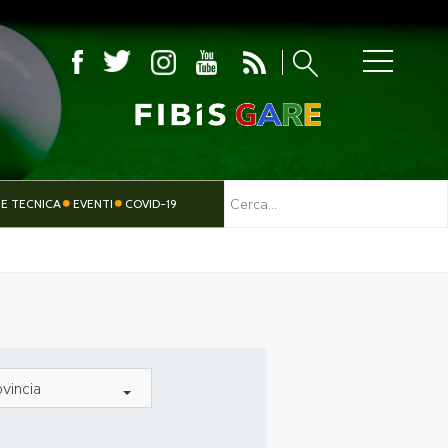
MBOLA
 E TECNICA
EVENTI
COVID-19
TESSERAMENTO
PARALIMPICO
vincia