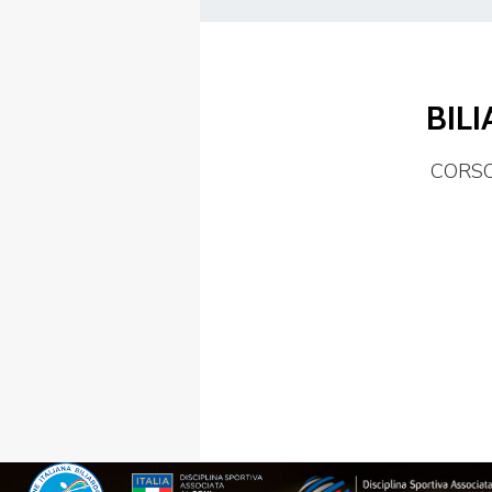
FIBISCUOLA-
BILI
MEDIA
JUNIORES
CORSO 
Privacy Policy
Cookie Policy
Cerca
Map