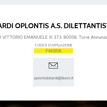
CENTRO STUDI E
ARDI OPLONTIS A.S. DILETTANTI
EVENTI
TECNICA
VITTORIO EMANUELE III 373, 80058, Torre Annunzi
CODICE D'AFFILIAZIONE
F46B58
pa del Sito
Feed rss
Iscriviti alla Newsletter
C
oplontisbiliardi@libero.it