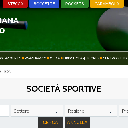
STECCA
BOCCETTE
POCKETS
CARAMBOLA
LIANA
A
BOCCETTE
POCKETS
CARA
VO
SSERAMENTO
PARALIMPICO
MEDIA
FIBISCUOLA-JUNIORES
CENTRO STUDI
ATTIVITÀ
STICA
SOCIETÀ SPORTIVE
SPORTIVA
SOCIETÀ SPORTIVE
Settore
Regione
Pro
CERCA
ANNULLA