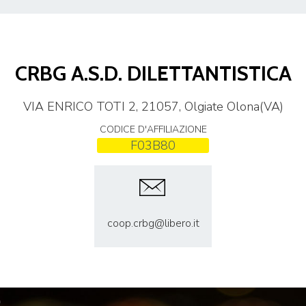
CENTRO STUDI E
CRBG A.S.D. DILETTANTISTICA
EVENTI
TECNICA
VIA ENRICO TOTI 2, 21057, Olgiate Olona(VA)
CODICE D'AFFILIAZIONE
F03B80
pa del Sito
Feed rss
Iscriviti alla Newsletter
C
coop.crbg@libero.it