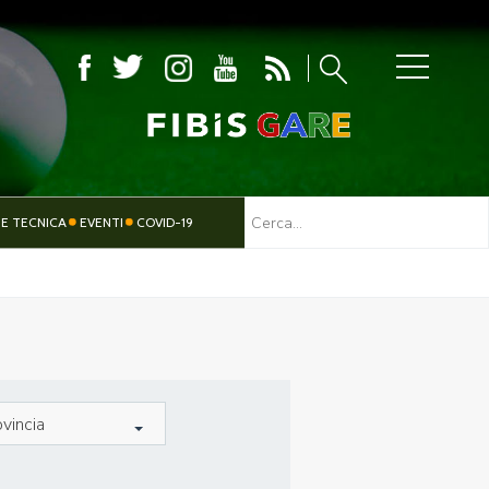
MBOLA
 E TECNICA
EVENTI
COVID-19
TESSERAMENTO
PARALIMPICO
vincia