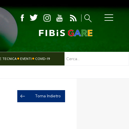
MBOLA
E TECNICA
EVENTI
COVID-19
TESSERAMENTO
PARALIMPICO
Torna Indietro