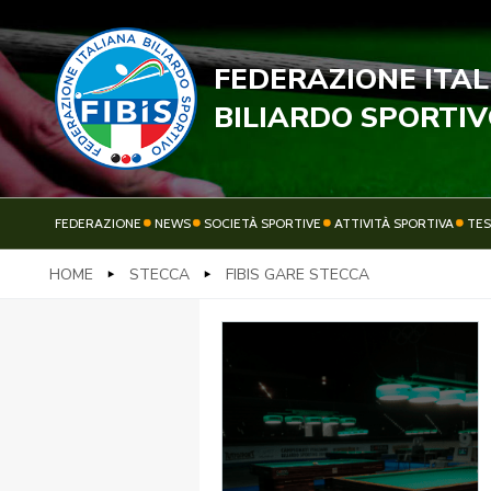
FEDERAZIONE ITA
STECC
BILIARDO SPORTI
FEDERAZIONE
NEWS
SOCIETÀ SPORTIVE
ATTIVITÀ SPORTIVA
TE
HOME
STECCA
FIBIS GARE STECCA
FEDERAZIONE
NEWS