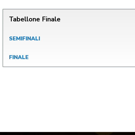
Tabellone Finale
CENTRO STUDI E
EVENTI
TECNICA
SEMIFINALI
FINALE
pa del Sito
Feed rss
Iscriviti alla Newsletter
C