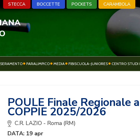
STECCA
BOCCETTE
POCKETS
CARAMBOLA
LIANA
A
BOCCETTE
POCKETS
CARA
VO
SSERAMENTO
PARALIMPICO
MEDIA
FIBISCUOLA-JUNIORES
CENTRO STUDI 
ATTIVITÀ
SOCIETÀ SPORTIVE
SPORTIVA
POULE Finale Regionale a
COPPIE 2025/2026
C.R. LAZIO - Roma (RM)
DATA: 19 apr