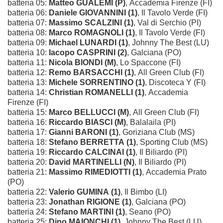
batteria 05:
Matteo GUALEMI (P)
, Accademia Firenze (FI)
batteria 06:
Daniele GIOVANNINI (1)
, Il Tavolo Verde (FI)
batteria 07:
Massimo SCALZINI (1)
, Val di Serchio (PI)
batteria 08:
Marco ROMAGNOLI (1)
, Il Tavolo Verde (FI)
batteria 09:
Michael LUNARDI (1)
, Johnny The Best (LU)
batteria 10:
Iacopo CASPRINI (2)
, Galciana (PO)
batteria 11:
Nicola BIONDI (M)
, Lo Spaccone (FI)
batteria 12:
Remo BARSACCHI (1)
, All Green Club (FI)
batteria 13:
Michele SORRENTINO (1)
, Discoteca Y (FI)
batteria 14:
Christian ROMANELLI (1)
, Accademia
Firenze (FI)
batteria 15:
Marco BELLUCCI (M)
, All Green Club (FI)
batteria 16:
Riccardo BIASCI (M)
, Balalaila (PI)
batteria 17:
Gianni BARONI (1)
, Goriziana Club (MS)
batteria 18:
Stefano BERRETTA (1)
, Sporting Club (MS)
batteria 19:
Riccardo CALCINAI (1)
, Il Biliardo (PI)
batteria 20:
David MARTINELLI (N)
, Il Biliardo (PI)
batteria 21:
Massimo RIMEDIOTTI (1)
, Accademia Prato
(PO)
batteria 22:
Valerio GUMINA (1)
, Il Bimbo (LI)
batteria 23:
Jonathan RIGIONE (1)
, Galciana (PO)
batteria 24:
Stefano MARTINI (1)
, Seano (PO)
batteria 25:
Dino MAIONCHI (1)
, Johnny The Best (LU)