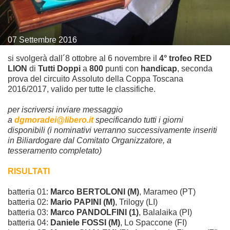
07
Settembre
2016
si svolgerà dall´8 ottobre al 6 novembre il
4° trofeo RED
LION
di
Tutti Doppi
a
800
punti con
handicap
, seconda
prova del circuito Assoluto della Coppa Toscana
2016/2017, valido per tutte le classifiche.
per iscriversi inviare messaggio
a
dgmoradei@libero.it
specificando tutti i giorni
disponibili (i nominativi verranno successivamente inseriti
in Biliardogare dal Comitato Organizzatore, a
tesseramento completato)
RISULTATI
batteria 01:
Marco BERTOLONI (M)
, Marameo (PT)
batteria 02:
Mario PAPINI (M)
, Trilogy (LI)
batteria 03:
Marco PANDOLFINI (1)
, Balalaika (PI)
batteria 04:
Daniele FOSSI (M)
, Lo Spaccone (FI)