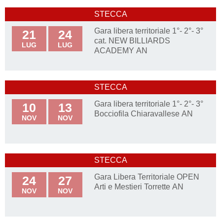
STECCA
Gara libera territoriale 1°- 2°- 3°
21
24
cat. NEW BILLIARDS
LUG
LUG
ACADEMY AN
STECCA
Gara libera territoriale 1°- 2°- 3°
10
13
Bocciofila Chiaravallese AN
NOV
NOV
STECCA
Gara Libera Territoriale OPEN
24
27
Arti e Mestieri Torrette AN
NOV
NOV