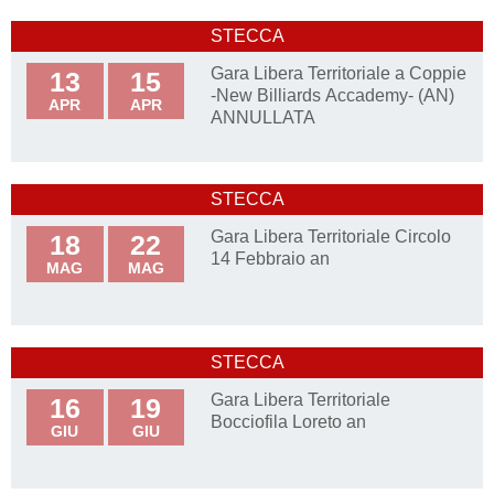
STECCA
Gara Libera Territoriale a Coppie
13
15
-New Billiards Accademy- (AN)
APR
APR
ANNULLATA
STECCA
Gara Libera Territoriale Circolo
18
22
14 Febbraio an
MAG
MAG
STECCA
Gara Libera Territoriale
16
19
Bocciofila Loreto an
GIU
GIU