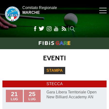
Comitato Regionale
MARCHE
EVENTI
STAMPA
STECCA
Gara Libera Territoriale Open
21
25
New Billiard Accademy AN
LUG
LUG