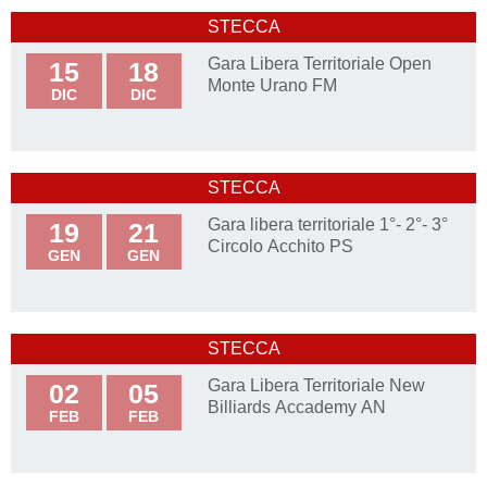
STECCA
Gara Libera Territoriale Open
15
18
Monte Urano FM
DIC
DIC
STECCA
Gara libera territoriale 1°- 2°- 3°
19
21
Circolo Acchito PS
GEN
GEN
STECCA
Gara Libera Territoriale New
02
05
Billiards Accademy AN
FEB
FEB