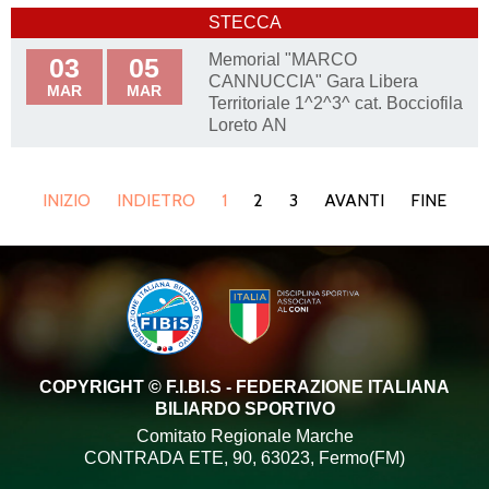
STECCA
Memorial "MARCO
03
05
CANNUCCIA" Gara Libera
MAR
MAR
Territoriale 1^2^3^ cat. Bocciofila
Loreto AN
INIZIO
INDIETRO
1
2
3
AVANTI
FINE
COPYRIGHT © F.I.BI.S - FEDERAZIONE ITALIANA
BILIARDO SPORTIVO
Comitato Regionale Marche
CONTRADA ETE, 90, 63023, Fermo(FM)