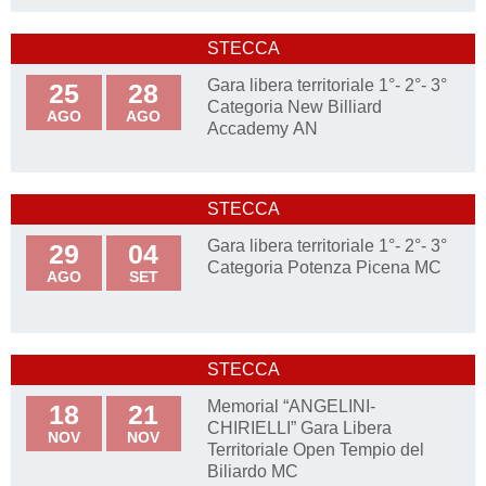
STECCA
Gara libera territoriale 1°- 2°- 3°
25
28
Categoria New Billiard
AGO
AGO
Accademy AN
STECCA
Gara libera territoriale 1°- 2°- 3°
29
04
Categoria Potenza Picena MC
AGO
SET
STECCA
Memorial “ANGELINI-
18
21
CHIRIELLI” Gara Libera
NOV
NOV
Territoriale Open Tempio del
Biliardo MC