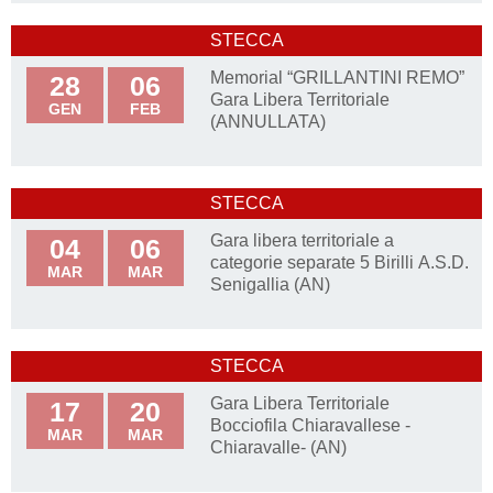
STECCA
Memorial “GRILLANTINI REMO”
28
06
Gara Libera Territoriale
GEN
FEB
(ANNULLATA)
STECCA
Gara libera territoriale a
04
06
categorie separate 5 Birilli A.S.D.
MAR
MAR
Senigallia (AN)
STECCA
Gara Libera Territoriale
17
20
Bocciofila Chiaravallese -
MAR
MAR
Chiaravalle- (AN)