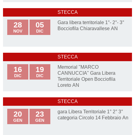
STECCA
Gara libera territoriale 1°- 2°- 3°
28
05
Bocciofila Chiaravallese AN
NOV
DIC
STECCA
Memorial "MARCO
16
19
CANNUCCIA" Gara Libera
DIC
DIC
Territoriale Open Bocciofila
Loreto AN
STECCA
gara Libera Territoriale 1° 2° 3°
20
23
categoria Circolo 14 Febbraio An
GEN
GEN