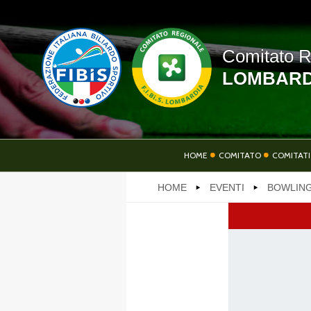
Comitato R
LOMBARD
HOME
HOME
COMITATO
COMITATI
HOME
EVENTI
BOWLING
SOCIETÀ
AT
LINK UTILI