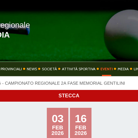
egionale
IA
COMITATO
COMITATI PROVIN
 PROVINCIALI
NEWS
SOCIETÀ
ATTIVITÀ SPORTIVA
EVENTI
MEDIA
LI
 - CAMPIONATO REGIONALE 2A FASE MEMORIAL GENTILINI
TIVITÀ SPORTIVA
EVENTI
STECCA
03
16
FEB
FEB
CONTATTI
PRIVACY
2026
2026