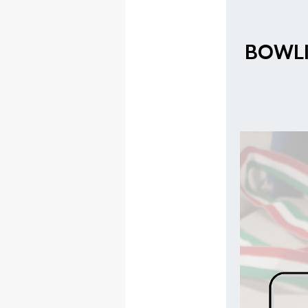
BOWLI
MAPPA DEL SITO
Federazione
Tesseramento
Settore Arbitrale
Ufficiali
Scuola Fibis
Centro Studi e Tecnica
Regolamenti
Stecca
Boc