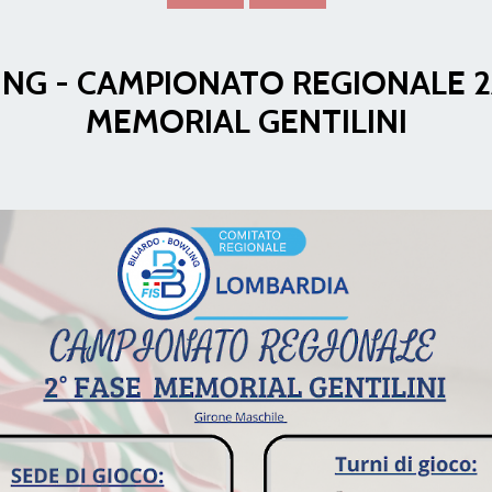
NG - CAMPIONATO REGIONALE 2
MEMORIAL GENTILINI
Consiglio Federale
Carte Federali
Regolamenti
 di Gara
cette
Pockets
Carambola