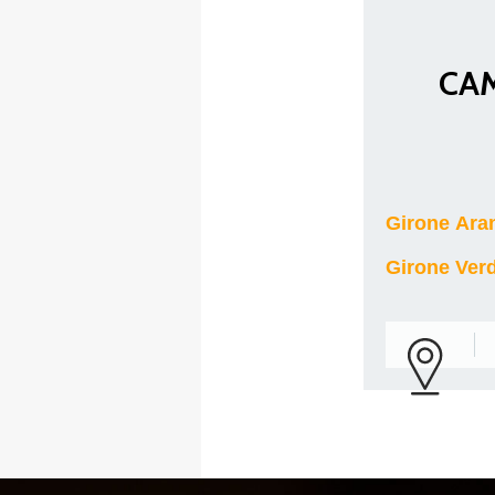
CAM
MAPPA DEL SITO
Girone Ara
Federazione
Tesseramento
Girone Ver
Settore Arbitrale
Ufficiali
Scuola Fibis
Centro Studi e Tecnica
Regolamenti
Stecca
Boc