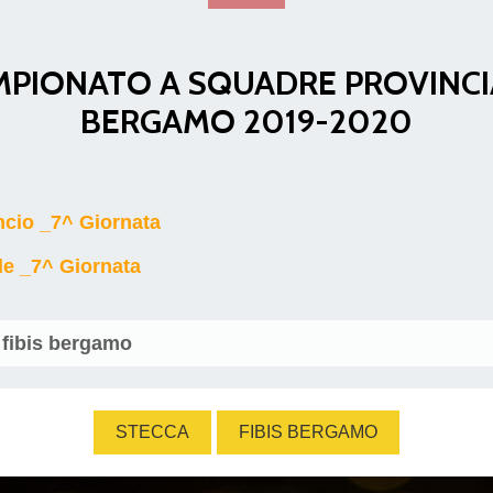
PIONATO A SQUADRE PROVINCI
BERGAMO 2019-2020
ncio _7^ Giornata
Consiglio Federale
Carte Federali
Regolamenti
de _7^ Giornata
 di Gara
fibis bergamo
cette
Pockets
Carambola
STECCA
FIBIS BERGAMO