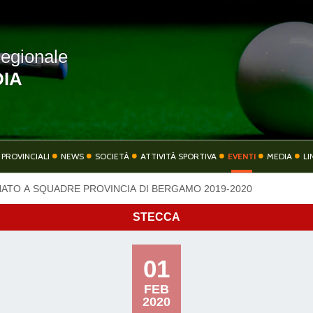
egionale
IA
COMITATO
COMITATI PROVIN
 PROVINCIALI
NEWS
SOCIETÀ
ATTIVITÀ SPORTIVA
EVENTI
MEDIA
LI
ATO A SQUADRE PROVINCIA DI BERGAMO 2019-2020
TIVITÀ SPORTIVA
EVENTI
STECCA
01
FEB
CONTATTI
PRIVACY
2020