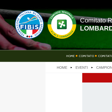
Comitato R
LOMBARD
HOME
HOME
COMITATO
COMITATI
HOME
EVENTI
CAMPION
SOCIETÀ
AT
LINK UTILI