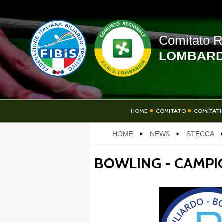
Comitato R
LOMBARD
HOME
HOME
COMITATO
COMITATI
HOME
NEWS
STECCA
SOCIETÀ
AT
BOWLING - CAMPI
LINK UTILI