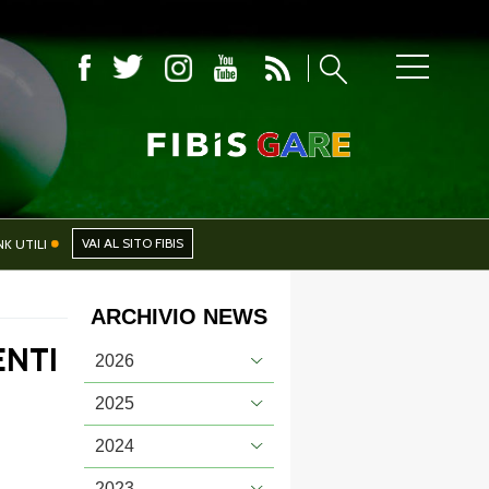
CIALI
NEWS
VAI AL SITO FIBIS
NK UTILI
ARCHIVIO NEWS
PHOTOGALLERY
ENTI
2026
2025
2024
CERCA
2023