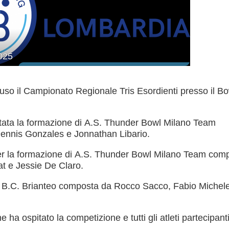
025
so il Campionato Regionale Tris Esordienti presso il Bo
Consiglio Federale
Carte Federali
Regolamenti
stata la formazione di A.S. Thunder Bowl Milano Team
 di Gara
ennis Gonzales e Jonnathan Libario.
er la formazione di A.S. Thunder Bowl Milano Team com
t e Jessie De Claro.
ne B.C. Brianteo composta da Rocco Sacco, Fabio Michel
cette
Pockets
Carambola
 ha ospitato la competizione e tutti gli atleti partecipant