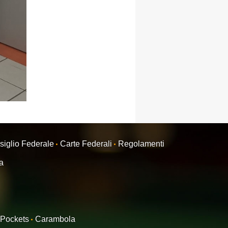
siglio Federale
Carte Federali
Regolamenti
ra
Pockets
Carambola