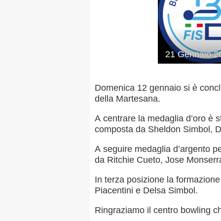
MAPPA DEL SITO
21
Gennaio
2
Domenica 12 gennaio si è conclu
della Martesana.
Federazione
Tesseramento
A centrare la medaglia d’oro è 
Settore Arbitrale
Ufficiali
composta da Sheldon Simbol, D
Scuola Fibis
A seguire medaglia d’argento p
da Ritchie Cueto, Jose Monserra
Centro Studi e Tecnica
In terza posizione la formazio
Regolamenti
Stecca
Boc
Piacentini e Delsa Simbol.
Ringraziamo il centro bowling che