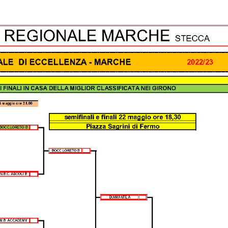
Consiglio Federale
Carte Federali
Regolamenti
 di Gara
cette
Pockets
Carambola