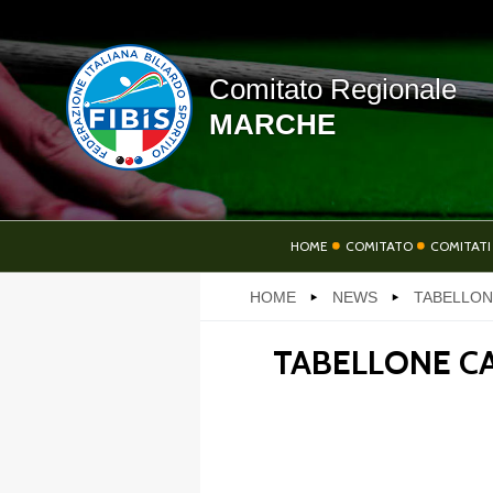
Comitato Regionale
MARCHE
HOME
HOME
COMITATO
COMITATI
HOME
NEWS
TABELLON
SOCIETÀ
AT
TABELLONE C
LINK UTILI