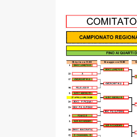
MAPPA DEL SITO
Federazione
Tesseramento
Settore Arbitrale
Ufficiali
Scuola Fibis
Centro Studi e Tecnica
Regolamenti
Stecca
Boc