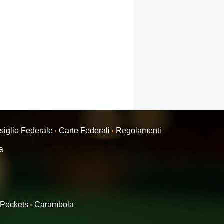
siglio Federale
Carte Federali
Regolamenti
ra
Pockets
Carambola