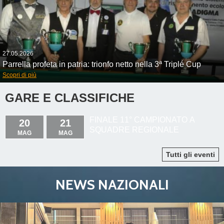
27.05.2026
Parrella profeta in patria: trionfo netto nella 3ª Triplé Cup
Scopri di più
GARE E CLASSIFICHE
FINALE 11° CAMPIONATO A
20
21
SQUADRE REGIONALE
MAG
MAG
Tutti gli eventi
NEWS NAZIONALI