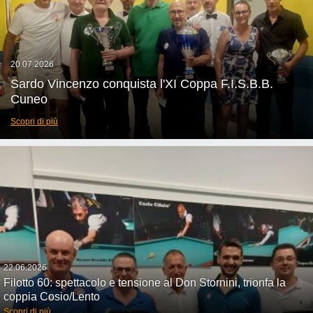
20.07.2026
Sardo Vincenzo conquista l'XI Coppa F.I.S.B.B.
Cuneo
Scopri di più
22.06.2026
Filotto 60: spettacolo e tensione al Don Stornini, trionfa la
coppia Cosio/Lento
Scopri di più