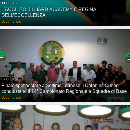
11.06.2026
L’ACCHITO BILLIARD ACADEMY È REGINA
DELL’ECCELLENZA
Scopri di più
07.06.2026
Finale spettacolare a Settimo Torinese: i Dolphins Cuneo
conquistano il 14° Campionato Regionale a Squadre di Base
Scopri di più