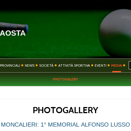
'AOSTA
HOME
COMITATO
PROVINCIALI
NEWS
SOCIETÀ
ATTIVITÀ SPORTIVA
EVENTI
MEDIA
PHOTOGALLERY
SOCIETÀ
ATTIVITÀ SPORT
PHOTOGALLERY
CONTATTI
PRIVACY
MONCALIERI: 1° MEMORIAL ALFONSO LUSSO