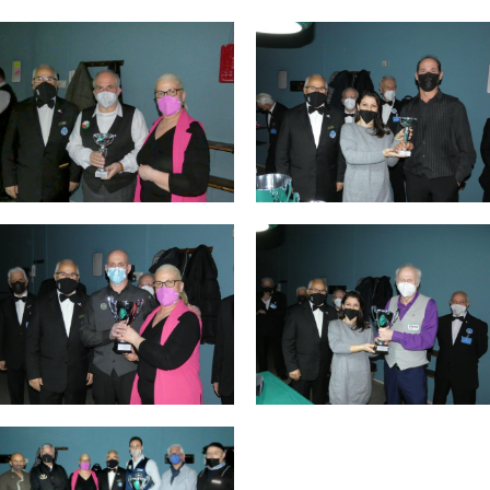
Consiglio Federale
Carte Federali
Regolamenti
 di Gara
cette
Pockets
Carambola