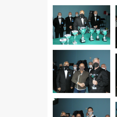
MAPPA DEL SITO
Federazione
Tesseramento
Settore Arbitrale
Ufficiali
Scuola Fibis
Centro Studi e Tecnica
Regolamenti
Stecca
Boc