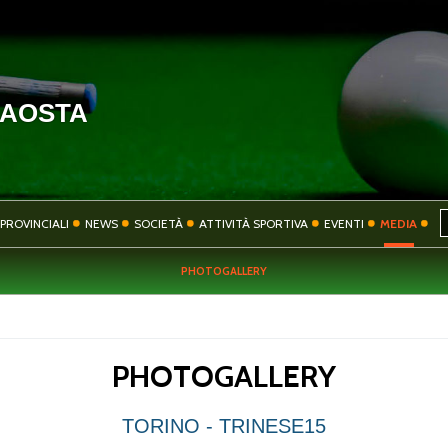
'AOSTA
HOME
COMITATO
PROVINCIALI
NEWS
SOCIETÀ
ATTIVITÀ SPORTIVA
EVENTI
MEDIA
PHOTOGALLERY
SOCIETÀ
ATTIVITÀ SPORT
PHOTOGALLERY
CONTATTI
PRIVACY
TORINO - TRINESE15