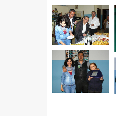
MAPPA DEL SITO
Federazione
Tesseramento
Settore Arbitrale
Ufficiali
Scuola Fibis
Centro Studi e Tecnica
Regolamenti
Stecca
Boc