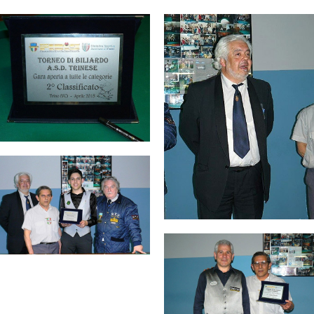
Consiglio Federale
Carte Federali
Regolamenti
 di Gara
cette
Pockets
Carambola