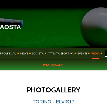
'AOSTA
HOME
COMITATO
PROVINCIALI
NEWS
SOCIETÀ
ATTIVITÀ SPORTIVA
EVENTI
MEDIA
PHOTOGALLERY
SOCIETÀ
ATTIVITÀ SPORT
PHOTOGALLERY
CONTATTI
PRIVACY
TORINO - ELVIS17