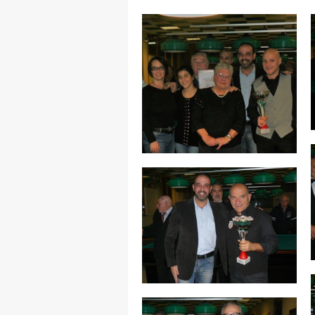
MAPPA DEL SITO
Federazione
Tesseramento
Settore Arbitrale
Ufficiali
Scuola Fibis
Centro Studi e Tecnica
Regolamenti
Stecca
Boc