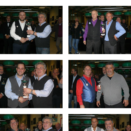
Consiglio Federale
Carte Federali
Regolamenti
 di Gara
cette
Pockets
Carambola