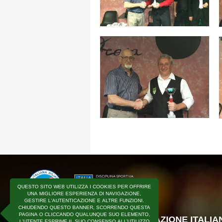
QUESTO SITO WEB UTILIZZA I COOKIES PER OFFRIRE
UNA MIGLIORE ESPERIENZA DI NAVIGAZIONE,
GESTIRE L'AUTENTICAZIONE E ALTRE FUNZIONI.
CHIUDENDO QUESTO BANNER, SCORRENDO QUESTA
PAGINA O CLICCANDO QUALUNQUE SUO ELEMENTO,
COPYRIGHT © F.I.BI.S - FEDERAZIONE ITALI
L'UTENTE ESPRIME IL SUO CONSENSO ALL’UTILIZZO