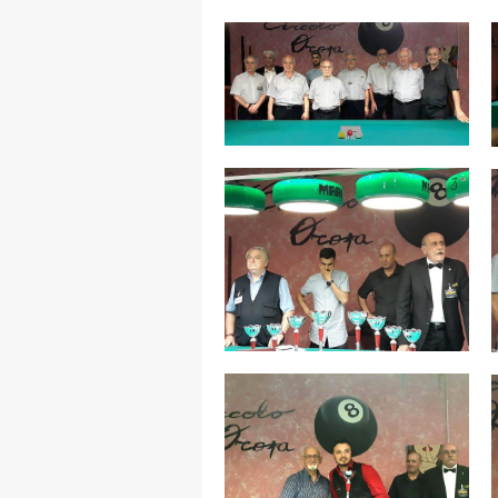
MAPPA DEL SITO
Federazione
Tesseramento
Settore Arbitrale
Ufficiali
Scuola Fibis
Centro Studi e Tecnica
Regolamenti
Stecca
Boc