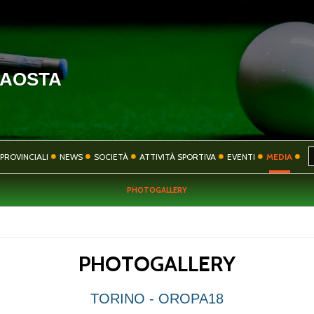
'AOSTA
HOME
COMITATO
PROVINCIALI
NEWS
SOCIETÀ
ATTIVITÀ SPORTIVA
EVENTI
MEDIA
PHOTOGALLERY
SOCIETÀ
ATTIVITÀ SPORT
PHOTOGALLERY
CONTATTI
PRIVACY
TORINO - OROPA18