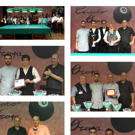
Consiglio Federale
Carte Federali
Regolamenti
 di Gara
cette
Pockets
Carambola