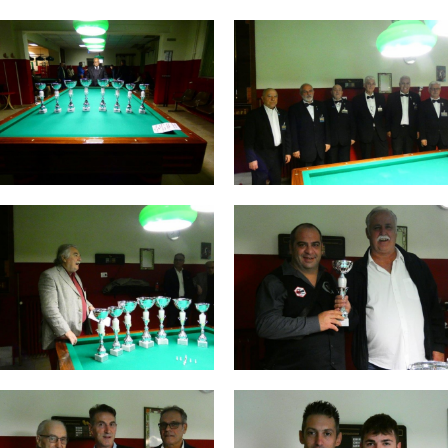
Consiglio Federale
Carte Federali
Regolamenti
 di Gara
cette
Pockets
Carambola