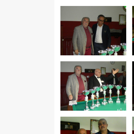
MAPPA DEL SITO
Federazione
Tesseramento
Settore Arbitrale
Ufficiali
Scuola Fibis
Centro Studi e Tecnica
Regolamenti
Stecca
Boc