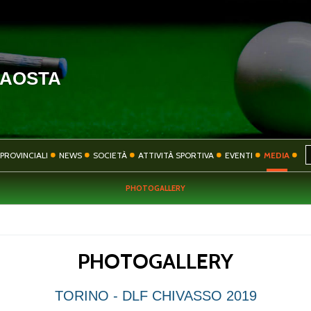
'AOSTA
HOME
COMITATO
PROVINCIALI
NEWS
SOCIETÀ
ATTIVITÀ SPORTIVA
EVENTI
MEDIA
PHOTOGALLERY
SOCIETÀ
ATTIVITÀ SPORT
PHOTOGALLERY
CONTATTI
PRIVACY
TORINO - DLF CHIVASSO 2019