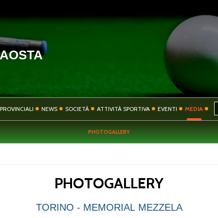
'AOSTA
HOME
COMITATO
PROVINCIALI
NEWS
SOCIETÀ
ATTIVITÀ SPORTIVA
EVENTI
MEDIA
PHOTOGALLERY
SOCIETÀ
ATTIVITÀ SPORT
PHOTOGALLERY
CONTATTI
PRIVACY
TORINO - MEMORIAL MEZZELA