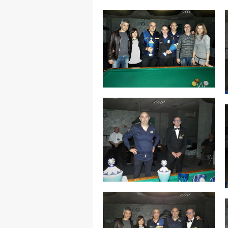
MAPPA DEL SITO
Federazione
Tesseramento
Settore Arbitrale
Ufficiali
Scuola Fibis
Centro Studi e Tecnica
Regolamenti
Stecca
Boc