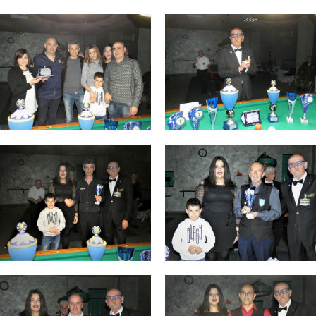
Consiglio Federale
Carte Federali
Regolamenti
 di Gara
cette
Pockets
Carambola