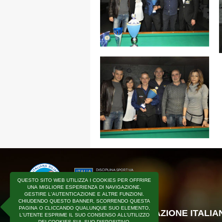
QUESTO SITO WEB UTILIZZA I COOKIES PER OFFRIRE
UNA MIGLIORE ESPERIENZA DI NAVIGAZIONE,
GESTIRE L'AUTENTICAZIONE E ALTRE FUNZIONI.
CHIUDENDO QUESTO BANNER, SCORRENDO QUESTA
PAGINA O CLICCANDO QUALUNQUE SUO ELEMENTO,
COPYRIGHT © F.I.BI.S - FEDERAZIONE ITALI
L'UTENTE ESPRIME IL SUO CONSENSO ALL’UTILIZZO
DEI COOKIES SUL SUO DISPOSITIVO.