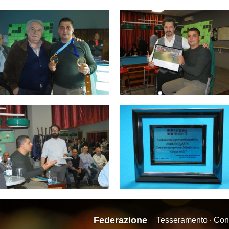
Consiglio Federale
Carte Federali
Regolamenti
 di Gara
cette
Pockets
Carambola
Federazione
Tesseramento
Con