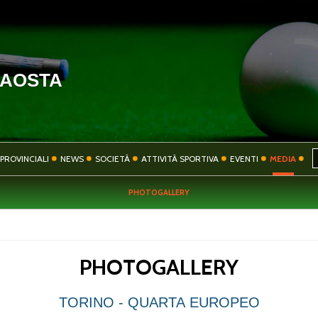
'AOSTA
HOME
COMITATO
PROVINCIALI
NEWS
SOCIETÀ
ATTIVITÀ SPORTIVA
EVENTI
MEDIA
PHOTOGALLERY
SOCIETÀ
ATTIVITÀ SPORT
PHOTOGALLERY
CONTATTI
PRIVACY
TORINO - QUARTA EUROPEO