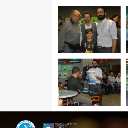
MAPPA DEL SITO
Federazione
Tesseramento
Settore Arbitrale
Ufficiali
Scuola Fibis
Centro Studi e Tecnica
Regolamenti
Stecca
Boc