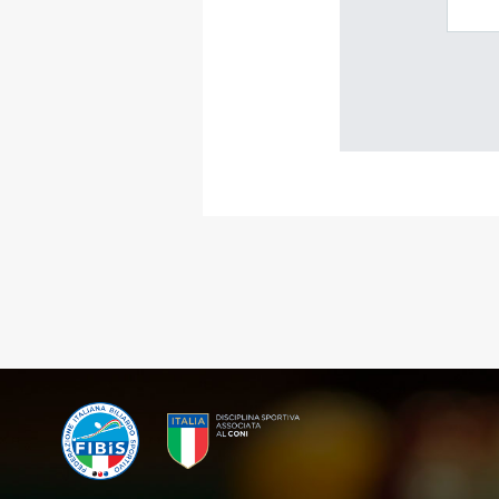
MAPPA DEL SITO
Federazione
Tesseramento
Settore Arbitrale
Ufficiali
Scuola Fibis
Centro Studi e Tecnica
Regolamenti
Stecca
Boc