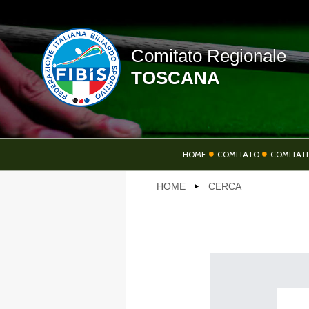
Comitato Regionale
TOSCANA
HOME
HOME
COMITATO
COMITATI
HOME
CERCA
SOCIETÀ
AT
LINK UTILI