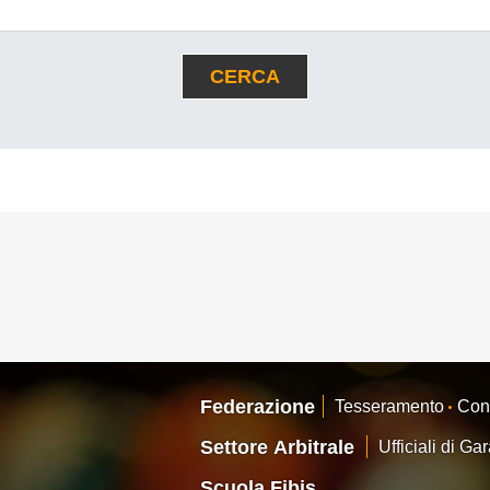
CERCA
Consiglio Federale
Carte Federali
Regolamenti
 di Gara
Federazione
Tesseramento
Con
cette
Pockets
Carambola
Settore Arbitrale
Ufficiali di Ga
Scuola Fibis