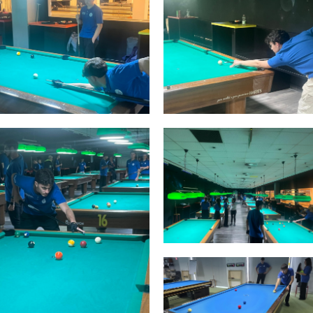
CENTRO STUDI E
EVENTI
TECNICA
pa del Sito
Feed rss
Iscriviti alla Newsletter
C