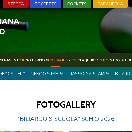
STECCA
BOCCETTE
POCKETS
CARAMBOLA
LIANA
A
BOCCETTE
POCKETS
CARA
VO
SSERAMENTO
PARALIMPICO
MEDIA
FIBISCUOLA-JUNIORES
CENTRO STUDI 
ATTIVITÀ
IDEOGALLERY
UFFICIO STAMPA
RASSEGNA STAMPA
BILIARD
SOCIETÀ SPORTIVE
SPORTIVA
FOTOGALLERY
“BILIARDO & SCUOLA” SCHIO 2026