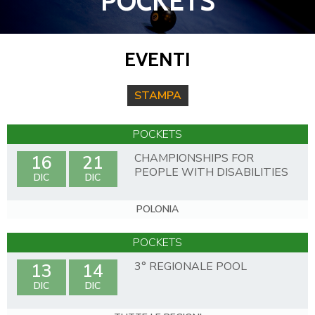
POCKETS
EVENTI
STAMPA
POCKETS
CHAMPIONSHIPS FOR
16
21
PEOPLE WITH DISABILITIES
DIC
DIC
POLONIA
POCKETS
3° REGIONALE POOL
13
14
DIC
DIC