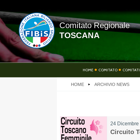
Comitato Regionale
TOSCANA
HOME
HOME
COMITATO
COMITATI
HOME
ARCHIVIO NEWS
SOCIETÀ
AT
24 Dicembre
LINK UTILI
Circuito 