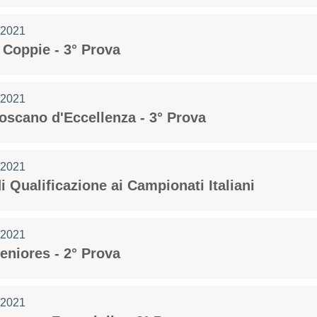
 2021
 Coppie - 3° Prova
 2021
Toscano d'Eccellenza - 3° Prova
Consiglio Federale
Carte Federali
Regolamenti
 2021
 di Gara
di Qualificazione ai Campionati Italiani
 2021
eniores - 2° Prova
cette
Pockets
Carambola
 2021