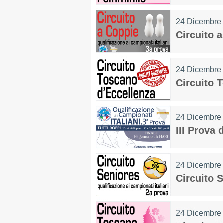
24 Dicembre
Circuito a
MAPPA DEL SITO
24 Dicembre
Circuito 
Federazione
Tesseramento
24 Dicembre
Settore Arbitrale
Ufficiali
III Prova 
Scuola Fibis
24 Dicembre
Centro Studi e Tecnica
Circuito S
Regolamenti
Stecca
Boc
24 Dicembre