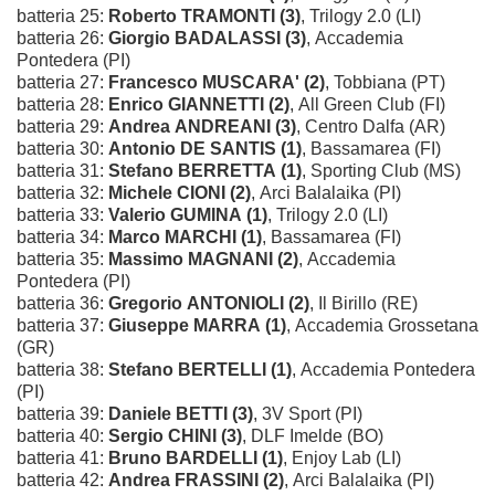
batteria 25:
Roberto TRAMONTI (3)
, Trilogy 2.0 (LI)
batteria 26:
Giorgio BADALASSI (3)
, Accademia
Pontedera (PI)
batteria 27:
Francesco MUSCARA' (2)
, Tobbiana (PT)
batteria 28:
Enrico GIANNETTI (2)
, All Green Club (FI)
batteria 29:
Andrea ANDREANI (3)
, Centro Dalfa (AR)
batteria 30:
Antonio DE SANTIS (1)
, Bassamarea (FI)
batteria 31:
Stefano BERRETTA (1)
, Sporting Club (MS)
batteria 32:
Michele CIONI (2)
, Arci Balalaika (PI)
batteria 33:
Valerio GUMINA (1)
, Trilogy 2.0 (LI)
batteria 34:
Marco MARCHI (1)
, Bassamarea (FI)
batteria 35:
Massimo MAGNANI (2)
, Accademia
Pontedera (PI)
batteria 36:
Gregorio ANTONIOLI (2)
, Il Birillo (RE)
batteria 37:
Giuseppe MARRA (1)
, Accademia Grossetana
(GR)
batteria 38:
Stefano BERTELLI (1)
, Accademia Pontedera
(PI)
batteria 39:
Daniele BETTI (3)
, 3V Sport (PI)
batteria 40:
Sergio CHINI (3)
, DLF Imelde (BO)
batteria 41:
Bruno BARDELLI (1)
, Enjoy Lab (LI)
batteria 42:
Andrea FRASSINI (2)
, Arci Balalaika (PI)