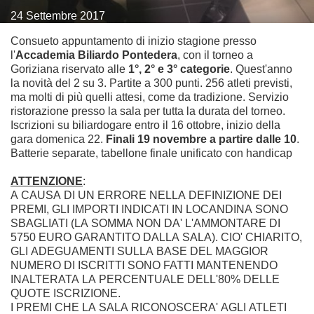
24
Settembre
2017
Consueto appuntamento di inizio stagione presso
l'
Accademia Biliardo Pontedera
, con il torneo a
Goriziana riservato alle
1°, 2° e 3° categorie
. Quest'anno
la novità del 2 su 3. Partite a 300 punti. 256 atleti previsti,
ma molti di più quelli attesi, come da tradizione. Servizio
ristorazione presso la sala per tutta la durata del torneo.
Iscrizioni su biliardogare entro il 16 ottobre, inizio della
gara domenica 22.
Finali 19 novembre a partire dalle 10
.
Batterie separate, tabellone finale unificato con handicap
ATTENZIONE
:
A CAUSA DI UN ERRORE NELLA DEFINIZIONE DEI
PREMI, GLI IMPORTI INDICATI IN LOCANDINA SONO
SBAGLIATI (LA SOMMA NON DA' L'AMMONTARE DI
5750 EURO GARANTITO DALLA SALA). CIO' CHIARITO,
GLI ADEGUAMENTI SULLA BASE DEL MAGGIOR
NUMERO DI ISCRITTI SONO FATTI MANTENENDO
INALTERATA LA PERCENTUALE DELL'80% DELLE
QUOTE ISCRIZIONE.
I PREMI CHE LA SALA RICONOSCERA' AGLI ATLETI