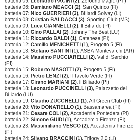
batteria 05:
Leonardo PACINI (2)
, Zerouno Magic (PT)
batteria 06:
Damiano MEACCI (2)
, San Quirico (FI)
batteria 07:
Nico GUERRIERI (3)
, Biliardi Solvay (LI)
batteria 08:
Cristian BALDACCI (3)
, Sporting Club (MS)
batteria 09:
Luca GIANNELLI (2)
, Il Biliardo (PI)
batteria 10:
Gino PALLAI (2)
, Johnny The Best (LU)
batteria 11:
Riccardo BALDI (1)
, Catenese (PI)
batteria 12:
Camillo MENICHETTI (1)
, Progetto 5 (FI)
batteria 13:
Stefano SANTINI (1)
, ASBA Montevarchi (AR)
batteria 14:
Massimo PUCCIARELLI (2)
, Val di Serchio
(PI)
batteria 15:
Roberto MASOTTI (2)
, Progetto 5 (FI)
batteria 16:
Pietro LENZI (2)
, Il Tavolo Verde (FI)
batteria 17:
Cirano MARIANI (2)
, Il Biliardo (PI)
batteria 18:
Leonardo PUCCINELLI (3)
, Palazzetto del
Biliardo (LU)
batteria 19:
Claudio ZUCCHELLI (1)
, All Green Club (FI)
batteria 20:
Vito DONATIELLO (1)
, Bassamarea (FI)
batteria 21:
Cesare COLI (2)
, Accademia Pontedera (PI)
batteria 22:
Simone GUIDI (1)
, Accademia Firenze (FI)
batteria 23:
Massimiliano VESCO (2)
, Accademia Firenze
(FI)
batteria 24:
Silvano BRACCINI (1)
, Trilogy 2.0 (LI)