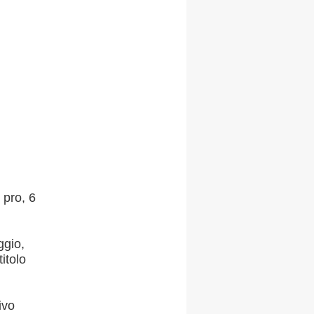
 pro, 6
ggio,
itolo
ivo