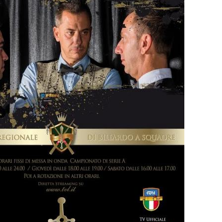
Consiglio Federale
Carte Federali
Regolamenti
 di Gara
cette
Pockets
Carambola