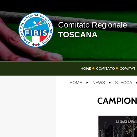
Comitato Regionale
TOSCANA
HOME
HOME
COMITATO
COMITATI
HOME
NEWS
STECCA
SOCIETÀ
AT
CAMPION
LINK UTILI