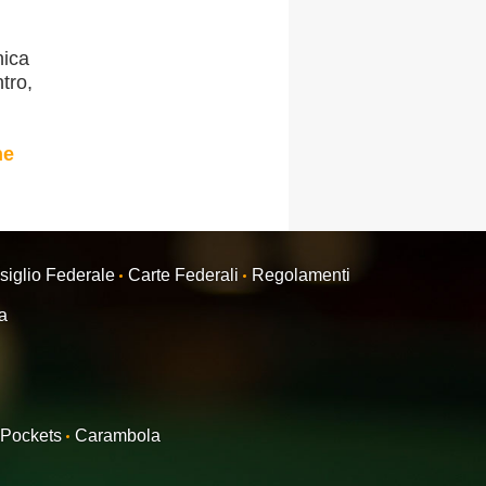
nica
ntro,
ne
siglio Federale
Carte Federali
Regolamenti
ra
Pockets
Carambola