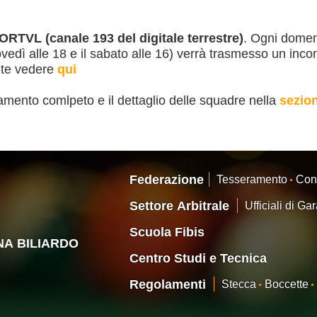
RTVL (canale 193 del digitale terrestre)
. Ogni dome
iovedì alle 18 e il sabato alle 16) verrà trasmesso un inco
ete vedere
qui
lamento comlpeto e il dettaglio delle squadre nella
sezio
Federazione
Tesseramento
Con
Settore Arbitrale
Ufficiali di Ga
Scuola Fibis
ANA BILIARDO
Centro Studi e Tecnica
Regolamenti
Stecca
Boccette