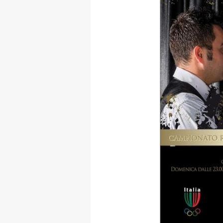
MAPPA DEL SITO
Federazione
Tesseramento
Settore Arbitrale
Ufficiali
Scuola Fibis
Centro Studi e Tecnica
Regolamenti
Stecca
Boc