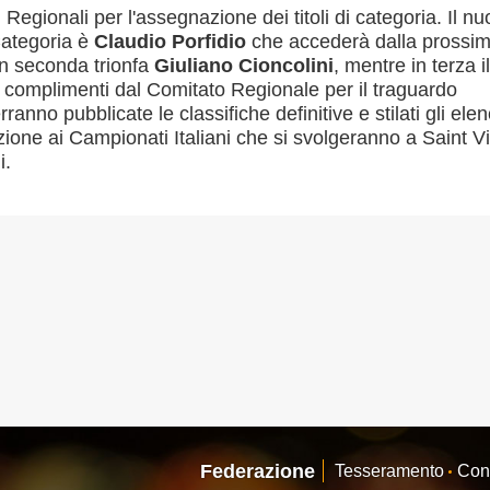
i Regionali per l'assegnazione dei titoli di categoria. Il n
ategoria è
Claudio Porfidio
che accederà dalla prossi
In seconda trionfa
Giuliano Cioncolini
, mentre in terza il
ivi complimenti dal Comitato Regionale per il traguardo
ranno pubblicate le classifiche definitive e stilati gli elen
pazione ai Campionati Italiani che si svolgeranno a Saint V
i.
Consiglio Federale
Carte Federali
Regolamenti
 di Gara
cette
Pockets
Carambola
Federazione
Tesseramento
Con