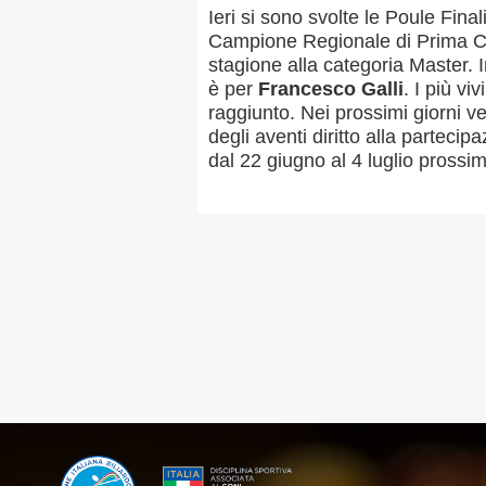
Ieri si sono svolte le Poule Final
Campione Regionale di Prima C
stagione alla categoria Master. 
è per
Francesco Galli
. I più v
MAPPA DEL SITO
raggiunto. Nei prossimi giorni ver
degli aventi diritto alla parteci
dal 22 giugno al 4 luglio prossim
Federazione
Tesseramento
Settore Arbitrale
Ufficiali
Scuola Fibis
Centro Studi e Tecnica
Regolamenti
Stecca
Boc