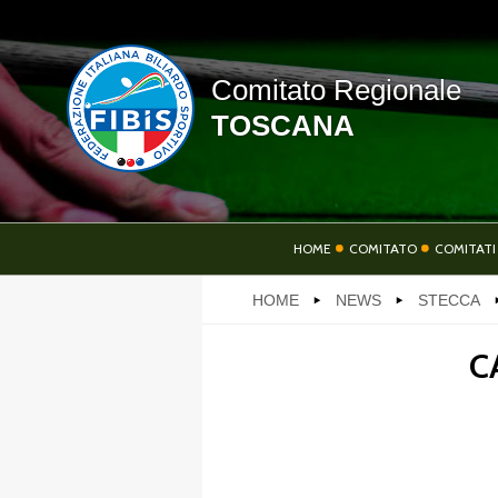
Comitato Regionale
TOSCANA
HOME
HOME
COMITATO
COMITATI
HOME
NEWS
STECCA
SOCIETÀ
AT
C
LINK UTILI