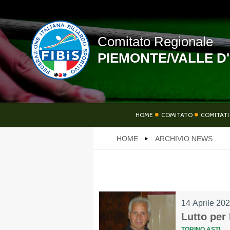
Comitato Regionale
PIEMONTE/VALLE D
LINK UTILI
HOME
COMITATO
COMITATI 
HOME
ARCHIVIO NEWS
NEWS
14 Aprile 20
PHOTOGALLERY
Lutto per 
TORINO ASTI