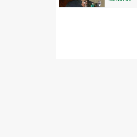
MAPPA DEL SITO
Federazione
Tesseramento
Settore Arbitrale
Ufficiali
Scuola Fibis
Centro Studi e Tecnica
Regolamenti
Stecca
Boc