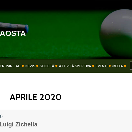
'AOSTA
HOME
COMITATO
PROVINCIALI
NEWS
SOCIETÀ
ATTIVITÀ SPORTIVA
EVENTI
MEDIA
SOCIETÀ
ATTIVITÀ SPORT
APRILE 2020
20
CONTATTI
PRIVACY
Luigi Zichella