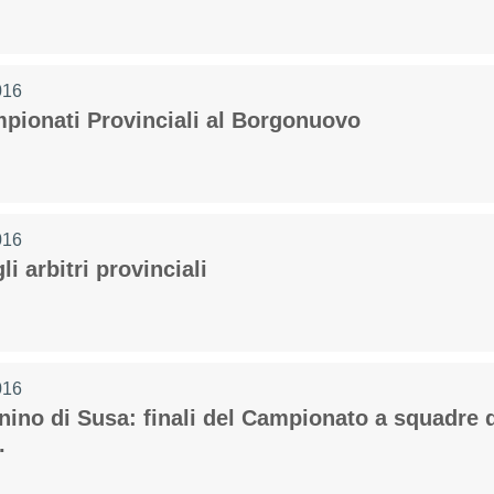
016
mpionati Provinciali al Borgonuovo
Consiglio Federale
Carte Federali
Regolamenti
016
li arbitri provinciali
 di Gara
016
nino di Susa: finali del Campionato a squadre d
cette
Pockets
Carambola
.