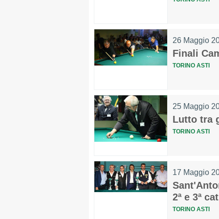
26 Maggio 2
MAPPA DEL SITO
Finali Ca
TORINO ASTI
Federazione
Tesseramento
25 Maggio 2
Lutto tra g
Settore Arbitrale
Ufficiali
TORINO ASTI
Scuola Fibis
Centro Studi e Tecnica
17 Maggio 2
Sant'Anto
Regolamenti
Stecca
Boc
2ª e 3ª cat
TORINO ASTI