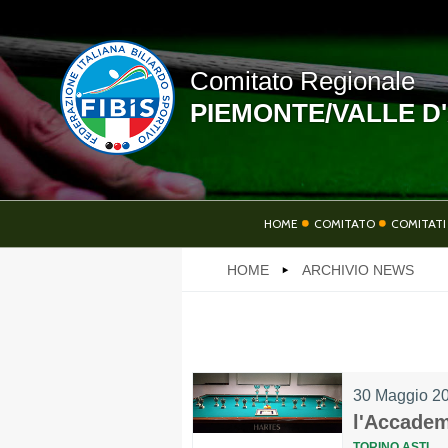
Comitato Regionale
PIEMONTE/VALLE D
LINK UTILI
HOME
COMITATO
COMITATI 
HOME
ARCHIVIO NEWS
NEWS
30 Maggio 2
PHOTOGALLERY
l'Accadem
TORINO ASTI