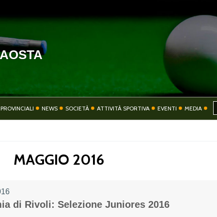
'AOSTA
HOME
COMITATO
PROVINCIALI
NEWS
SOCIETÀ
ATTIVITÀ SPORTIVA
EVENTI
MEDIA
SOCIETÀ
ATTIVITÀ SPORT
MAGGIO 2016
016
CONTATTI
PRIVACY
ia di Rivoli: Selezione Juniores 2016