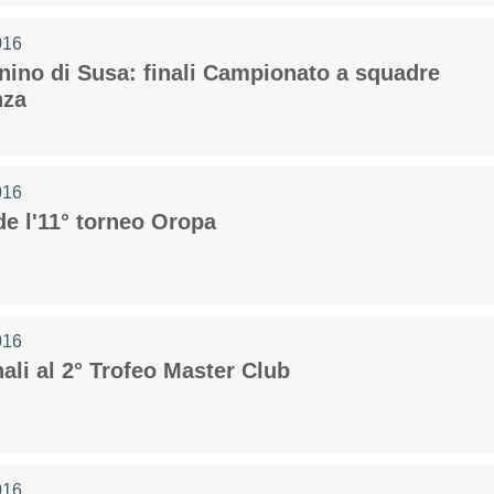
016
nino di Susa: finali Campionato a squadre
nza
016
de l'11° torneo Oropa
016
ali al 2° Trofeo Master Club
016