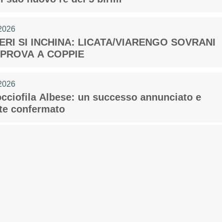
2026
RI SI INCHINA: LICATA/VIARENGO SOVRANI
 PROVA A COPPIE
2026
cciofila Albese: un successo annunciato e
Consiglio Federale
Carte Federali
Regolamenti
te confermato
 di Gara
cette
Pockets
Carambola