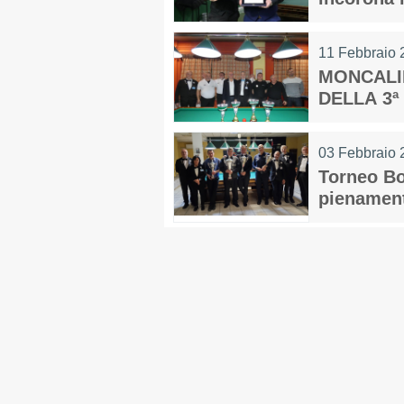
11 Febbraio 
MONCALIE
MAPPA DEL SITO
DELLA 3ª
03 Febbraio 
Torneo Bo
Federazione
Tesseramento
pienamen
Settore Arbitrale
Ufficiali
Scuola Fibis
Centro Studi e Tecnica
Regolamenti
Stecca
Boc