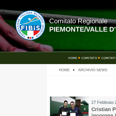
Comitato Regionale
PIEMONTE/VALLE D
LINK UTILI
HOME
COMITATO
COMITATI 
HOME
ARCHIVIO NEWS
NEWS
27 Febbraio 
PHOTOGALLERY
Cristian 
incorona i