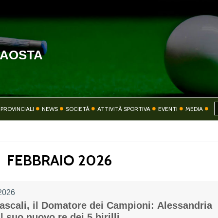
'AOSTA
HOME
COMITATO
PROVINCIALI
NEWS
SOCIETÀ
ATTIVITÀ SPORTIVA
EVENTI
MEDIA
SOCIETÀ
ATTIVITÀ SPORT
FEBBRAIO 2026
2026
CONTATTI
PRIVACY
Pascali, il Domatore dei Campioni: Alessandria
l suo nuovo re dei 5 birilli