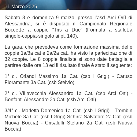
11
Marzo
2025
Sabato 8 e domenica 9 marzo, presso l’asd Arci Or􀆟 di
Alessandria, si è disputato il Campionato Regionale
Bocce􀆩e a coppie “Tris a Due” (Formula a staffe􀆩a
singolo-coppia-singolo ai pt. 140).
La gara, che prevedeva come formazione massima delle
coppie 1a/3a cat e 2a/2a cat., ha visto la partecipazione di
32 coppie. Le 8 coppie finaliste si sono date battaglia a
partiree dalle ore 13 ed il risultato finale è stato il seguente:
1° cl. Orlandi Massimo 1a Cat. (csb I Grigi) - Caruso
Fioramante 3a Cat. (csb Stelvio)
2° cl. Villavecchia Alessandro 1a Cat. (csb Arci Orti) -
Bonfanti Alessandro 3a Cat. (csb Arci Orti)
3/4° cl. Marletta Domenico 1a Cat. (csb I Grigi) - Trombin
Michele 3a Cat. (csb I Grigi) Schirra Salvatore 2a Cat. (csb
Nuova Boccia) - Crisafulli Stefano 2a Cat. (csb Nuova
Boccia)