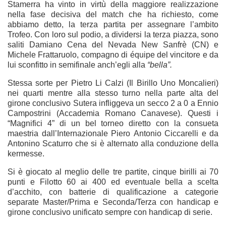
Stamerra ha vinto in virtù della maggiore realizzazione
nella fase decisiva del match che ha richiesto, come
abbiamo detto, la terza partita per assegnare l’ambito
Trofeo. Con loro sul podio, a dividersi la terza piazza, sono
saliti Damiano Cena del Nevada New Sanfrè (CN) e
Michele Frattaruolo, compagno di équipe del vincitore e da
lui sconfitto in semifinale anch’egli alla
“bella”.
Stessa sorte per Pietro Li Calzi (Il Birillo Uno Moncalieri)
nei quarti mentre alla stesso turno nella parte alta del
girone conclusivo Sutera infliggeva un secco 2 a 0 a Ennio
Campostrini (Accademia Romano Canavese). Questi i
“Magnifici 4” di un bel torneo diretto con la consueta
maestria dall’Internazionale Piero Antonio Ciccarelli e da
Antonino Scaturro che si è alternato alla conduzione della
kermesse.
Si è giocato al meglio delle tre partite, cinque birilli ai 70
punti e Filotto 60 ai 400 ed eventuale bella a scelta
d’acchito, con batterie di qualificazione a categorie
separate Master/Prima e Seconda/Terza con handicap e
girone conclusivo unificato sempre con handicap di serie.