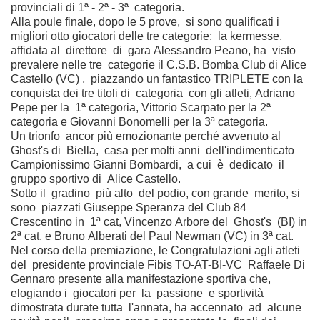
provinciali di 1ª - 2ª - 3ª categoria.
Alla poule finale, dopo le 5 prove, si sono qualificati i
migliori otto giocatori delle tre categorie; la kermesse,
affidata al direttore di gara Alessandro Peano, ha visto
prevalere nelle tre categorie il C.S.B. Bomba Club di Alice
Castello (VC) , piazzando un fantastico TRIPLETE con la
conquista dei tre titoli di categoria con gli atleti, Adriano
Pepe per la 1ª categoria, Vittorio Scarpato per la 2ª
categoria e Giovanni Bonomelli per la 3ª categoria.
Un trionfo ancor più emozionante perché avvenuto al
Ghost's di Biella, casa per molti anni dell'indimenticato
Campionissimo Gianni Bombardi, a cui è dedicato il
gruppo sportivo di Alice Castello.
Sotto il gradino più alto del podio, con grande merito, si
sono piazzati Giuseppe Speranza del Club 84
Crescentino in 1ª cat, Vincenzo Arbore del Ghost's (BI) in
2ª cat. e Bruno Alberati del Paul Newman (VC) in 3ª cat.
Nel corso della premiazione, le Congratulazioni agli atleti
del presidente provinciale Fibis TO-AT-BI-VC Raffaele Di
Gennaro presente alla manifestazione sportiva che,
elogiando i giocatori per la passione e sportività
dimostrata durate tutta l'annata, ha accennato ad alcune