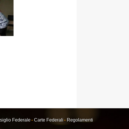
siglio Federale
Carte Federali
Regolamenti