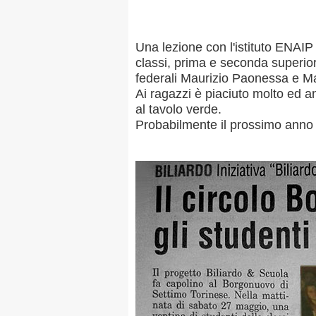
Una lezione con l'istituto ENAIP
classi, prima e seconda superiore
MAPPA DEL SITO
federali Maurizio Paonessa e M
Ai ragazzi è piaciuto molto ed an
al tavolo verde.
Probabilmente il prossimo anno l'
Federazione
Tesseramento
Settore Arbitrale
Ufficiali
Scuola Fibis
Centro Studi e Tecnica
Regolamenti
Stecca
Boc