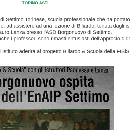
TORINO ASTI
 di Settimo Torinese, scuola professionale che ha portat
, ad assistere ad una lezione di Biliardo, tenuta dagli ist
auro Lanza presso l'ASD Borgonuovo di Settimo.
che i professori sono rimasti entusiasti dell'approcio dida
Istituto aderirà al progetto Biliardo & Scuola della FIBiS
Consiglio Federale
Carte Federali
Regolamenti
 di Gara
cette
Pockets
Carambola