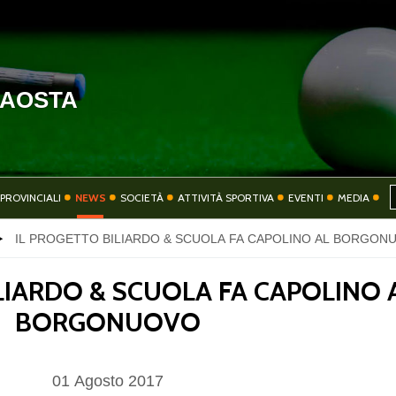
'AOSTA
HOME
COMITATO
PROVINCIALI
NEWS
SOCIETÀ
ATTIVITÀ SPORTIVA
EVENTI
MEDIA
IL PROGETTO BILIARDO & SCUOLA FA CAPOLINO AL BORGON
SOCIETÀ
ATTIVITÀ SPORT
LIARDO & SCUOLA FA CAPOLINO 
BORGONUOVO
CONTATTI
PRIVACY
01
Agosto
2017