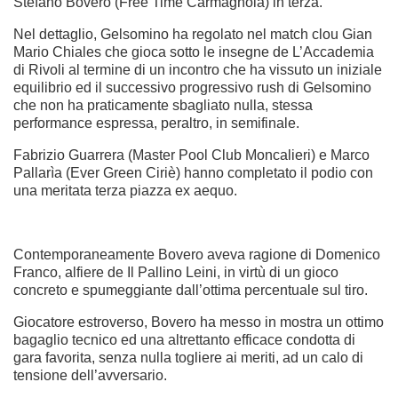
Stefano Bovero (Free Time Carmagnola) in terza.
Nel dettaglio, Gelsomino ha regolato nel match clou Gian
Mario Chiales che gioca sotto le insegne de L’Accademia
di Rivoli al termine di un incontro che ha vissuto un iniziale
equilibrio ed il successivo progressivo rush di Gelsomino
che non ha praticamente sbagliato nulla, stessa
performance espressa, peraltro, in semifinale.
Fabrizio Guarrera (Master Pool Club Moncalieri) e Marco
Pallarìa (Ever Green Ciriè) hanno completato il podio con
una meritata terza piazza ex aequo.
Contemporaneamente Bovero aveva ragione di Domenico
Franco, alfiere de Il Pallino Leini, in virtù di un gioco
concreto e spumeggiante dall’ottima percentuale sul tiro.
Giocatore estroverso, Bovero ha messo in mostra un ottimo
bagaglio tecnico ed una altrettanto efficace condotta di
gara favorita, senza nulla togliere ai meriti, ad un calo di
tensione dell’avversario.