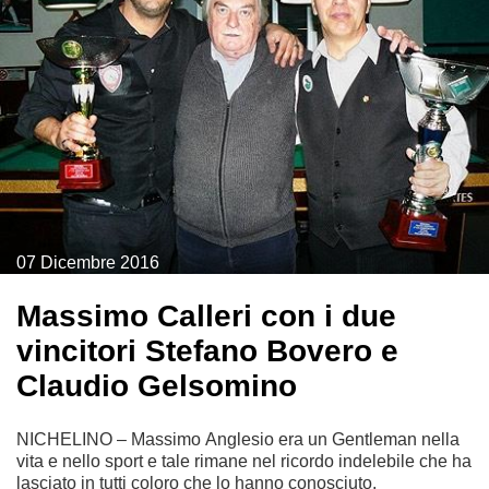
07
Dicembre
2016
Massimo Calleri con i due
vincitori Stefano Bovero e
Claudio Gelsomino
NICHELINO – Massimo Anglesio era un Gentleman nella
vita e nello sport e tale rimane nel ricordo indelebile che ha
lasciato in tutti coloro che lo hanno conosciuto.