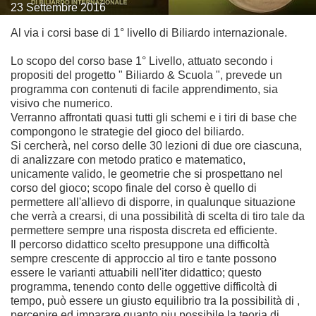
23
Settembre
2016
Al via i corsi base di 1° livello di Biliardo internazionale.
Lo scopo del corso base 1° Livello, attuato secondo i
propositi del progetto " Biliardo & Scuola ", prevede un
programma con contenuti di facile apprendimento, sia
visivo che numerico.
Verranno affrontati quasi tutti gli schemi e i tiri di base che
compongono le strategie del gioco del biliardo.
Si cercherà, nel corso delle 30 lezioni di due ore ciascuna,
di analizzare con metodo pratico e matematico,
unicamente valido, le geometrie che si prospettano nel
corso del gioco; scopo finale del corso è quello di
permettere all'allievo di disporre, in qualunque situazione
che verrà a crearsi, di una possibilità di scelta di tiro tale da
permettere sempre una risposta discreta ed efficiente.
Il percorso didattico scelto presuppone una difficoltà
sempre crescente di approccio al tiro e tante possono
essere le varianti attuabili nell'iter didattico; questo
programma, tenendo conto delle oggettive difficoltà di
tempo, può essere un giusto equilibrio tra la possibilità di ,
percepire ed imparare quanto piu possibile la teoria di