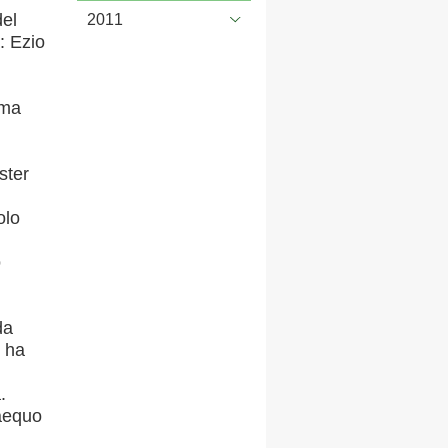
del
2011
: Ezio
ima
ster
olo
o
da
e ha
.
 aequo