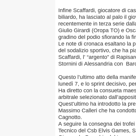
Infine Scaffardi, giocatore di ca
biliardo, ha lasciato al palo il
recentemente in terza serie dalla
Giulio Girardi (Oropa TO) e Osca
gradino del podio sfiorando la fi
Le note di cronaca esaltano la p
del sodalizio sportivo, che ha pi
Scaffardi, l’ “argento” di Rapisa
Stornini di Alessandria con Bar
Questo l’ultimo atto della manife
lunedì 7, e lo sprint decisivo, p
Ha diretto con la consueta maest
arbitrale selezionato dall’appo
Quest’ultimo ha introdotto la pr
Massimo Calleri che ha condotto 
Cagnotto.
A seguire la consegna dei trofei
Tecnico del Csb Elvis Games, Sa