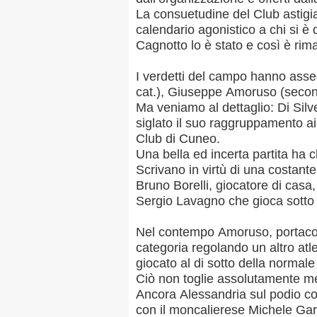
La consuetudine del Club astigia
calendario agonistico a chi si è 
Cagnotto lo è stato e così è rima
I verdetti del campo hanno asseg
cat.), Giuseppe Amoruso (second
Ma veniamo al dettaglio: Di Silves
siglato il suo raggruppamento a
Club di Cuneo.
Una bella ed incerta partita ha c
Scrivano in virtù di una costant
Bruno Borelli, giocatore di casa,
Sergio Lavagno che gioca sotto 
Nel contempo Amoruso, portacol
categoria regolando un altro at
giocato al di sotto della normal
Ciò non toglie assolutamente mer
Ancora Alessandria sul podio con
con il moncalierese Michele Ga