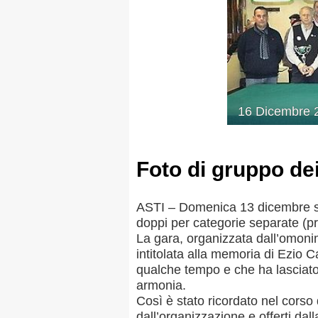
MAPPA DEL SITO
16
Dicembre
Federazione
Tesseramento
Foto di gruppo dei 
Settore Arbitrale
Ufficiali
ASTI – Domenica 13 dicembre si 
Scuola Fibis
doppi per categorie separate (pr
La gara, organizzata dall’omoni
Centro Studi e Tecnica
intitolata alla memoria di Ezio 
qualche tempo e che ha lasciato i
Regolamenti
Stecca
Boc
armonia.
Così è stato ricordato nel corso
dall’organizzazione e offerti dall