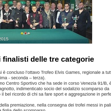
2015
Consiglio Federale
Carte Federali
Regolamenti
finalisti delle tre categorie
 di Gara
è concluso l’ottavo Trofeo Elvis Games, regionale a tutt
ima - seconda – terza).
mo Centro Sportivo che ha sede in corso Venezia 91/B, è
Cagnotto, indimenticato socio del sodalizio scomparso da
l bel ricordo di chi sa fare sport e aggregazione in perfe
cette
Pockets
Carambola
 della premiazione, nella consegna dei trofei messi in pal
a figlia dello scomparso.