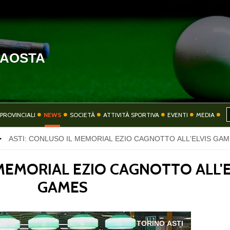
'AOSTA
HOME
COMITATO
PROVINCIALI
NEWS
SOCIETÀ
ATTIVITÀ SPORTIVA
EVENTI
MEDIA
ASTI: CONLUSO IL MEMORIAL EZIO CAGNOTTO ALL'ELVIS GA
SOCIETÀ
ATTIVITÀ SPORT
 MEMORIAL EZIO CAGNOTTO ALL'E
GAMES
CONTATTI
PRIVACY
TORINO ASTI