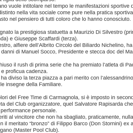
no vuole intitolare nel tempo le manifestazioni sportive 
distinto nella vita sociale come pure nella pratica sportiva
sto nel pensiero di tutti coloro che lo hanno conosciuto.
nato la prestigiosa statuetta a Maurizio Di Silvestro (pr
a) e Giuseppe Scaffardi (terza).
tro, alfiere dell’Albrito Circolo del Biliardo Nichelino, ha
i danni di Manuel Socco, Presidente e stecca doc del Ma
hiuso il rush di prima serie che ha premiato l’atleta di Pa
e e proficua cadenza.
 ha diviso la terza piazza a pari merito con l’alessandrin
le insegne della Familiare.
ori del Free Time di Carmagnola, si è imposto in secon
leta del Club organizzatore, quel Salvatore Rapisarda ch
e performance personale.
iti al vincitore che non ha sbagliato, praticamente, nulla
 il meritato “bronzo” di Filippo Barco (Don Stornini) ex
rgano (Master Pool Club).