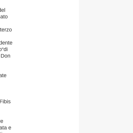
del
sato
 terzo
idente
o“di
l Don
ate
Fibis
re
ata e