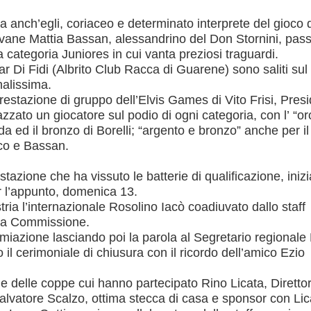
sa anch’egli, coriaceo e determinato interprete del gioco 
 giovane Mattia Bassan, alessandrino del Don Stornini, pas
 categoria Juniores in cui vanta preziosi traguardi.
r Di Fidi (Albrito Club Racca di Guarene) sono saliti sul
nalissima.
restazione di gruppo dell’Elvis Games di Vito Frisi, Pres
azzato un giocatore sul podio di ogni categoria, con l’ “or
rda ed il bronzo di Borelli; “argento e bronzo” anche per i
co e Bassan.
stazione che ha vissuto le batterie di qualificazione, inizi
er l’appunto, domenica 13.
ria l’internazionale Rosolino Iacò coadiuvato dallo staff
sita Commissione.
emiazione lasciando poi la parola al Segretario regionale 
il cerimoniale di chiusura con il ricordo dell’amico Ezio
 e delle coppe cui hanno partecipato Rino Licata, Diretto
lvatore Scalzo, ottima stecca di casa e sponsor con Lic