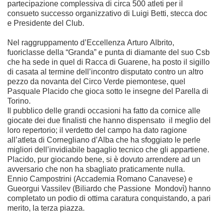
partecipazione complessiva di circa 500 atleti per il
consueto successo organizzativo di Luigi Betti, stecca doc
e Presidente del Club.
Nel raggruppamento d’Eccellenza Arturo Albrito,
fuoriclasse della “Granda” e punta di diamante del suo Csb
che ha sede in quel di Racca di Guarene, ha posto il sigillo
di casata al termine dell’incontro disputato contro un altro
pezzo da novanta del Circo Verde piemontese, quel
Pasquale Placido che gioca sotto le insegne del Parella di
Torino.
Il pubblico delle grandi occasioni ha fatto da cornice alle
giocate dei due finalisti che hanno dispensato il meglio del
loro repertorio; il verdetto del campo ha dato ragione
all’atleta di Cornegliano d’Alba che ha sfoggiato le perle
migliori dell’invidiabile bagaglio tecnico che gli appartiene.
Placido, pur giocando bene, si è dovuto arrendere ad un
avversario che non ha sbagliato praticamente nulla.
Ennio Campostrini (Accademia Romano Canavese) e
Gueorgui Vassilev (Biliardo che Passione Mondovì) hanno
completato un podio di ottima caratura conquistando, a pari
merito, la terza piazza.