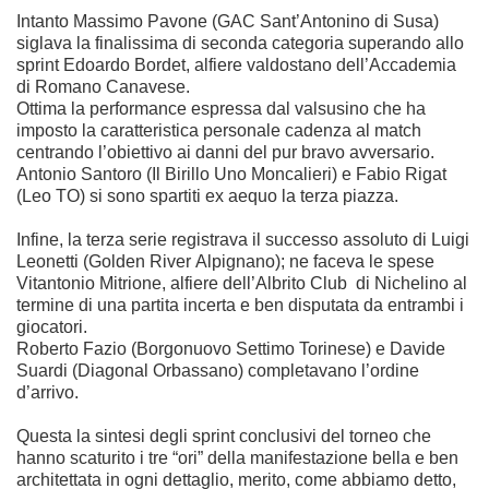
Intanto Massimo Pavone (GAC Sant’Antonino di Susa)
siglava la finalissima di seconda categoria superando allo
sprint Edoardo Bordet, alfiere valdostano dell’Accademia
di Romano Canavese.
Ottima la performance espressa dal valsusino che ha
imposto la caratteristica personale cadenza al match
centrando l’obiettivo ai danni del pur bravo avversario.
Antonio Santoro (Il Birillo Uno Moncalieri) e Fabio Rigat
(Leo TO) si sono spartiti ex aequo la terza piazza.
Infine, la terza serie registrava il successo assoluto di Luigi
Leonetti (Golden River Alpignano); ne faceva le spese
Vitantonio Mitrione, alfiere dell’Albrito Club di Nichelino al
termine di una partita incerta e ben disputata da entrambi i
giocatori.
Roberto Fazio (Borgonuovo Settimo Torinese) e Davide
Suardi (Diagonal Orbassano) completavano l’ordine
d’arrivo.
Questa la sintesi degli sprint conclusivi del torneo che
hanno scaturito i tre “ori” della manifestazione bella e ben
architettata in ogni dettaglio, merito, come abbiamo detto,