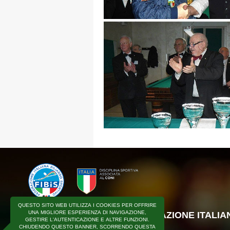
QUESTO SITO WEB UTILIZZA I COOKIES PER OFFRIRE
UNA MIGLIORE ESPERIENZA DI NAVIGAZIONE,
COPYRIGHT © F.I.BI.S - FEDERAZIONE ITALI
GESTIRE L'AUTENTICAZIONE E ALTRE FUNZIONI.
SPORTIVO
CHIUDENDO QUESTO BANNER, SCORRENDO QUESTA