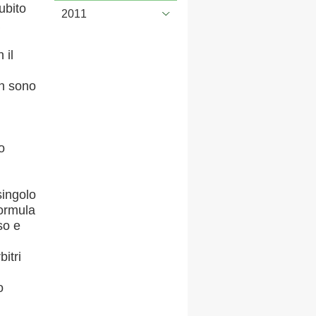
ubito
2011
 il
on sono
o
singolo
formula
so e
itri
o