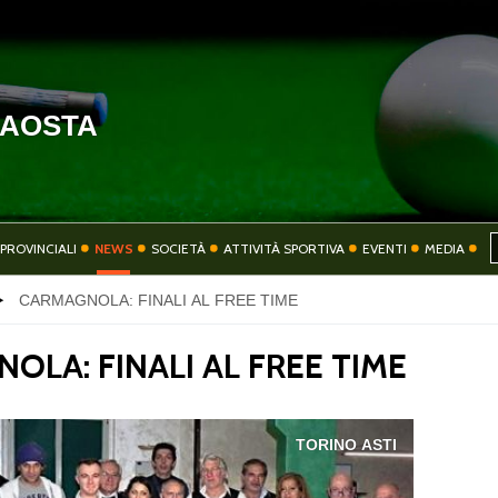
'AOSTA
HOME
COMITATO
PROVINCIALI
NEWS
SOCIETÀ
ATTIVITÀ SPORTIVA
EVENTI
MEDIA
CARMAGNOLA: FINALI AL FREE TIME
SOCIETÀ
ATTIVITÀ SPORT
OLA: FINALI AL FREE TIME
TORINO ASTI
CONTATTI
PRIVACY