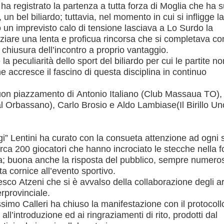
i, ha registrato la partenza a tutta forza di Moglia che ha s
, un bel biliardo; tuttavia, nel momento in cui si infligge la
o un imprevisto calo di tensione lasciava a Lo Surdo la
 iniziare una lenta e proficua rincorsa che si completava con
a chiusura dell’incontro a proprio vantaggio.
 peculiarità dello sport del biliardo per cui le partite n
e accresce il fascino di questa disciplina in continuo
l buon piazzamento di Antonio Italiano (Club Massaua TO),
 Orbassano), Carlo Brosio e Aldo Lambiase(Il Birillo Un
gi” Lentini ha curato con la consueta attenzione ad ogni 
irca 200 giocatori che hanno incrociato le stecche nella 
a; buona anche la risposta del pubblico, sempre numero
a cornice all’evento sportivo.
sco Atzeni che si è avvalso della collaborazione degli arb
rprovinciale.
ssimo Calleri ha chiuso la manifestazione con il protocoll
 all’introduzione ed ai ringraziamenti di rito, prodotti dal