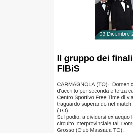
MAPPA DEL SITO
03
Dicembre
Il gruppo dei final
Federazione
Tesseramento
FIBiS
Settore Arbitrale
Ufficiali
CARMAGNOLA (TO)- Domenica 30 
Scuola Fibis
d’acchito per seconda e terza c
Centro Sportivo Free Time di via 
Centro Studi e Tecnica
traguardo superando nel match cl
(TO).
Regolamenti
Stecca
Boc
Sul podio, a dividersi ex aequo l
circuito interprovinciale tali Do
Grosso (Club Massaua TO).