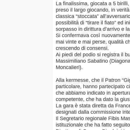
La finalissima, giocata a 5 birill
preso il largo giocando, in verità
classica “stoccata” all’avversari
possibilità di “tirare il fiato” ed
sorpasso in dirittura d’arrivo e l
Si confermava così nuovamente la
mai vinte e mai perse, qualità ch
crescendo di consensi.
Ai piedi del podio si registra i
Massimiliano Sabatino (Diagonal
Moncalieri).
Alla kermesse, che il Patron “Gi
particolare, hanno partecipato c
che abbiamo indicato in apertur
competente, che ha dato la giust
La gara è stata diretta da France
designati dalla commissione inte
Il Segretario regionale Fibis Ma
istituzionale che ha fatto seguito