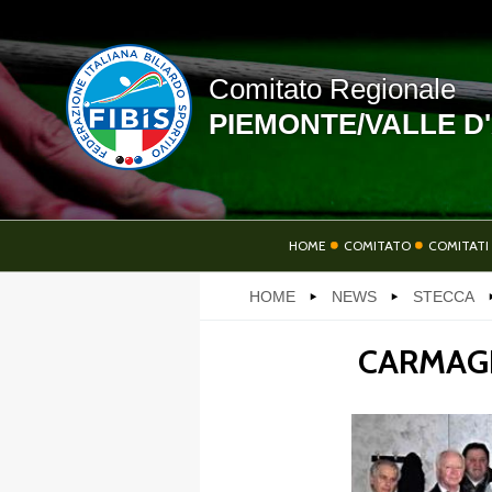
Comitato Regionale
PIEMONTE/VALLE D
LINK UTILI
HOME
COMITATO
COMITATI 
HOME
NEWS
STECCA
NEWS
CARMAGN
PHOTOGALLERY