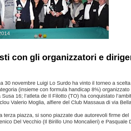
2014
isti con gli organizzatori e dirige
Consiglio Federale
Carte Federali
Regolamenti
 di Gara
novembre Luigi Lo Surdo ha vinto il torneo a scelta
ategoria (insieme con formula handicap 8%) organizzato 
Susa 16; l’atleta de Il Filotto (TO) ha conquistato l’ambi
ou Valerio Moglia, alfiere del Club Massaua di via Bella
cette
Pockets
Carambola
a terza piazza, si sono piazzate due autorevoli firme del
menico Del Vecchio (Il Birillo Uno Moncalieri) e Pasquale 