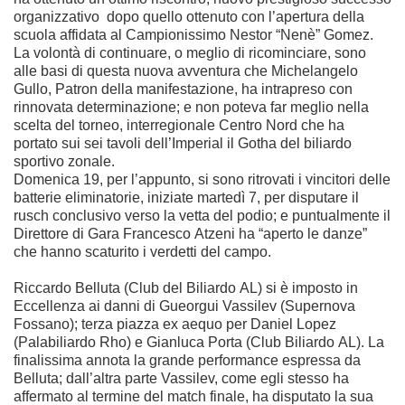
organizzativo dopo quello ottenuto con l’apertura della
scuola affidata al Campionissimo Nestor “Nenè” Gomez.
La volontà di continuare, o meglio di ricominciare, sono
alle basi di questa nuova avventura che Michelangelo
Gullo, Patron della manifestazione, ha intrapreso con
rinnovata determinazione; e non poteva far meglio nella
scelta del torneo, interregionale Centro Nord che ha
portato sui sei tavoli dell’Imperial il Gotha del biliardo
sportivo zonale.
Domenica 19, per l’appunto, si sono ritrovati i vincitori delle
batterie eliminatorie, iniziate martedì 7, per disputare il
rusch conclusivo verso la vetta del podio; e puntualmente il
Direttore di Gara Francesco Atzeni ha “aperto le danze”
che hanno scaturito i verdetti del campo.
Riccardo Belluta (Club del Biliardo AL) si è imposto in
Eccellenza ai danni di Gueorgui Vassilev (Supernova
Fossano); terza piazza ex aequo per Daniel Lopez
(Palabiliardo Rho) e Gianluca Porta (Club Biliardo AL). La
finalissima annota la grande performance espressa da
Belluta; dall’altra parte Vassilev, come egli stesso ha
affermato al termine del match finale, ha disputato la sua