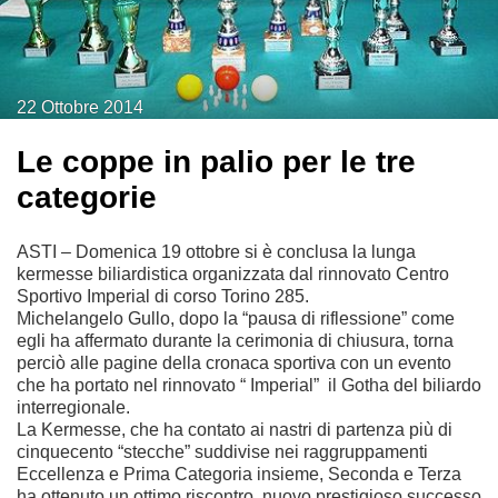
22
Ottobre
2014
Le coppe in palio per le tre
categorie
ASTI – Domenica 19 ottobre si è conclusa la lunga
kermesse biliardistica organizzata dal rinnovato Centro
Sportivo Imperial di corso Torino 285.
Michelangelo Gullo, dopo la “pausa di riflessione” come
egli ha affermato durante la cerimonia di chiusura, torna
perciò alle pagine della cronaca sportiva con un evento
che ha portato nel rinnovato “ Imperial” il Gotha del biliardo
interregionale.
La Kermesse, che ha contato ai nastri di partenza più di
cinquecento “stecche” suddivise nei raggruppamenti
Eccellenza e Prima Categoria insieme, Seconda e Terza
ha ottenuto un ottimo riscontro, nuovo prestigioso successo