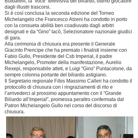
Bulbarelli, la “voce” televisiva del biliardo, ottimo giocatore
dagli illustri trascorsi.
Si è così conclusa la seconda edizione del Torneo
Michelangelo che Francesco Atzeni ha condotto in porto
con la consueta abilità ben coadiuvato dagli arbitri
designati e da “Gino” Iacò, Selezionatore nazionale giudici
di gara.
Alla cerimonia di chiusura era presente il Generale
Giacinto Prencipe che ha premiato i finalisti insieme con
Fabio Gullo, Presidente del Csb Imperial, il padre
Michelangelo, Promoter della manifestazione, Aurelio
Rexepi, responsabile atleti, e Luigi “Gino” Puntacolone, da
sempre colonna portante del biliardo astigiano.
Il Segretario regionale Fibis Massimo Calleri ha condotto il
protocollo di chiusura con i ringraziamenti di rito e
l’arrivederci al prossimo appuntamento con il “Grande
Biliardo all’Imperial”, promessa peraltro confermata dal
Patron Michelangelo Gullo nel corso del discorso di
chiusura.