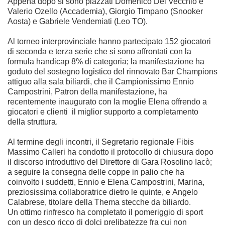
Appena dopo si sono piazzati Domenico Del Vecchio e
Valerio Ozello (Accademia), Giorgio Timpano (Snooker
Aosta) e Gabriele Vendemiati (Leo TO).
Al torneo interprovinciale hanno partecipato 152 giocatori
di seconda e terza serie che si sono affrontati con la
formula handicap 8% di categoria; la manifestazione ha
goduto del sostegno logistico del rinnovato Bar Champions
attiguo alla sala biliardi, che il Campionissimo Ennio
Campostrini, Patron della manifestazione, ha
recentemente inaugurato con la moglie Elena offrendo a
giocatori e clienti il miglior supporto a completamento
della struttura.
Al termine degli incontri, il Segretario regionale Fibis
Massimo Calleri ha condotto il protocollo di chiusura dopo
il discorso introduttivo del Direttore di Gara Rosolino Iacò;
a seguire la consegna delle coppe in palio che ha
coinvolto i suddetti, Ennio e Elena Campostrini, Marina,
preziosissima collaboratrice dietro le quinte, e Angelo
Calabrese, titolare della Thema stecche da biliardo.
Un ottimo rinfresco ha completato il pomeriggio di sport
con un desco ricco di dolci prelibatezze fra cui non