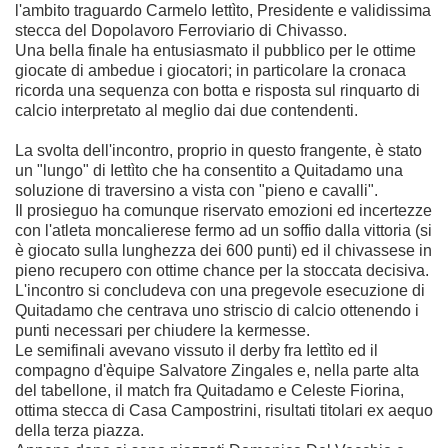
l'ambito traguardo Carmelo Iettìto, Presidente e validissima
stecca del Dopolavoro Ferroviario di Chivasso.
Una bella finale ha entusiasmato il pubblico per le ottime
giocate di ambedue i giocatori; in particolare la cronaca
ricorda una sequenza con botta e risposta sul rinquarto di
calcio interpretato al meglio dai due contendenti.
La svolta dell'incontro, proprio in questo frangente, è stato
un "lungo" di Iettìto che ha consentito a Quitadamo una
soluzione di traversino a vista con "pieno e cavalli".
Il prosieguo ha comunque riservato emozioni ed incertezze
con l'atleta moncalierese fermo ad un soffio dalla vittoria (si
è giocato sulla lunghezza dei 600 punti) ed il chivassese in
pieno recupero con ottime chance per la stoccata decisiva.
L'incontro si concludeva con una pregevole esecuzione di
Quitadamo che centrava uno striscio di calcio ottenendo i
punti necessari per chiudere la kermesse.
Le semifinali avevano vissuto il derby fra Iettìto ed il
compagno d'èquipe Salvatore Zingales e, nella parte alta
del tabellone, il match fra Quitadamo e Celeste Fiorina,
ottima stecca di Casa Campostrini, risultati titolari ex aequo
della terza piazza.