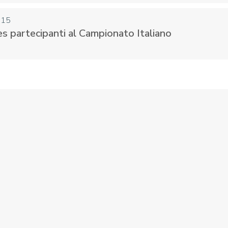
015
res partecipanti al Campionato Italiano
CENTRO STUDI E
EVENTI
TECNICA
pa del Sito
Feed rss
Iscriviti alla Newsletter
C