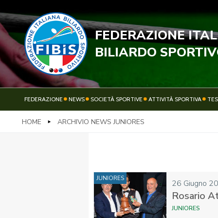
FEDERAZIONE ITA
STECC
BILIARDO SPORTI
FEDERAZIONE
NEWS
SOCIETÀ SPORTIVE
ATTIVITÀ SPORTIVA
TE
HOME
ARCHIVIO NEWS JUNIORES
FEDERAZIONE
NEWS
JUNIORES
26 Giugno 2
Rosario At
JUNIORES