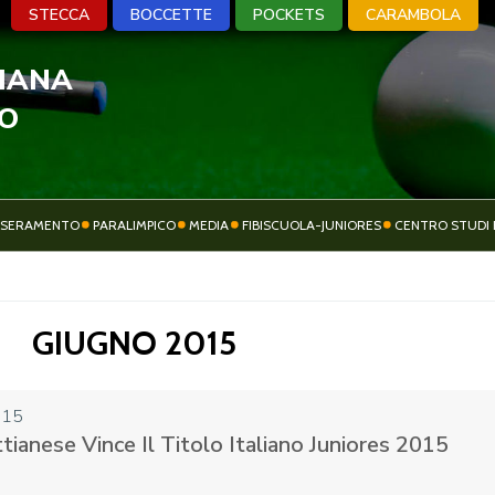
STECCA
BOCCETTE
POCKETS
CARAMBOLA
LIANA
A
BOCCETTE
POCKETS
CARA
VO
SSERAMENTO
PARALIMPICO
MEDIA
FIBISCUOLA-JUNIORES
CENTRO STUDI 
ATTIVITÀ
SOCIETÀ SPORTIVE
SPORTIVA
GIUGNO 2015
015
tianese Vince Il Titolo Italiano Juniores 2015