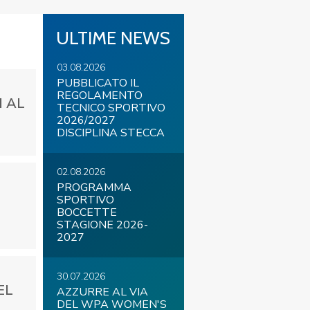
ULTIME NEWS
03.08.2026
COVID-19
PUBBLICATO IL
REGOLAMENTO
I AL
TECNICO SPORTIVO
2026/2027
DISCIPLINA STECCA
02.08.2026
PROGRAMMA
SPORTIVO
ontatti
Link
Federazione Trasparente
BOCCETTE
STAGIONE 2026-
2027
30.07.2026
EL
AZZURRE AL VIA
DEL WPA WOMEN'S