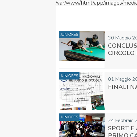
/var/www/html/app/images/media/
FIBISCUOLA-
MEDIA
JUNIORES
JUNIORES
30
Maggio
2
CONCLUSO
CIRCOLO 
JUNIORES
01
Maggio
2
FINALI N
Privacy Policy
Cookie Policy
Cerca
Map
JUNIORES
24
Febbraio
SPORT E 
PRIMO C