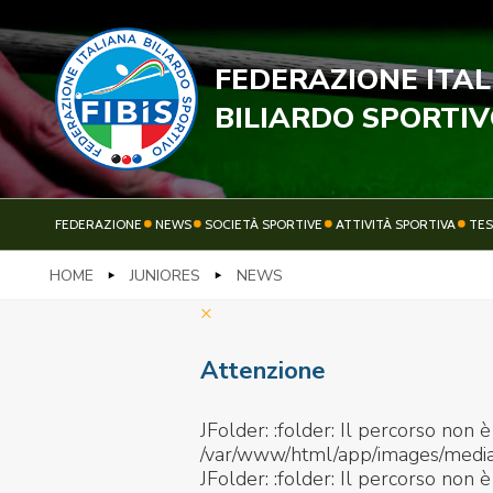
FEDERAZIONE ITA
STECC
BILIARDO SPORTI
FEDERAZIONE
NEWS
SOCIETÀ SPORTIVE
ATTIVITÀ SPORTIVA
TE
HOME
JUNIORES
NEWS
FEDERAZIONE
NEWS
×
Attenzione
JFolder: :folder: Il percorso non è
/var/www/html/app/images/media/
JFolder: :folder: Il percorso non è