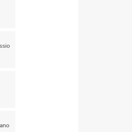
ssio
iano