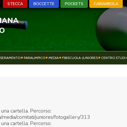
STECCA
BOCCETTE
POCKETS
CARAMBOLA
LIANA
A
BOCCETTE
POCKETS
CARA
VO
SSERAMENTO
PARALIMPICO
MEDIA
FIBISCUOLA-JUNIORES
CENTRO STUDI 
ATTIVITÀ
SOCIETÀ SPORTIVE
SPORTIVA
 una cartella. Percorso:
media/comitati/juniores/fotogallery/313
 una cartella. Percorso: