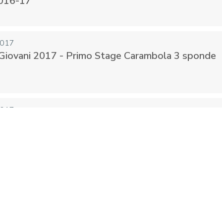
2016-17
017
Giovani 2017 - Primo Stage Carambola 3 sponde
017
ni Campionati Europei 5 birilli juniores
e
2016
 la Stella di Argento al Merito Sportivo a Rober