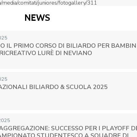
media/comitati/juniores/fotogallery/311
NEWS
CENTRO STUDI E
EVENTI
TECNICA
025
 IL PRIMO CORSO DI BILIARDO PER BAMBIN
RICREATIVO LURÈ DI NEVIANO
025
AZIONALI BILIARDO & SCUOLA 2025
pa del Sito
Feed rss
Iscriviti alla Newsletter
C
2025
AGGREGAZIONE: SUCCESSO PER I PLAYOFF D
AMPIONATO STUDENTESCO A SQUADRE DI