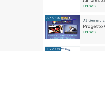
Juniores 
JUNIORES
JUNIORES
31
Gennaio
2
Progetto 
JUNIORES
JUNIORES
11
Gennaio
2
Convocazio
JUNIORES
JUNIORES
20
Dicembr
Consegnata
Minutella
JUNIORES