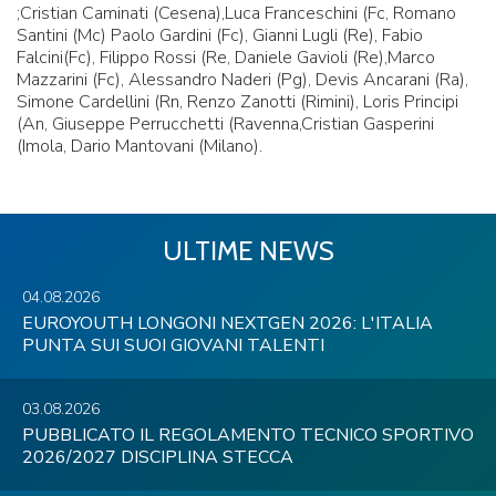
;Cristian Caminati (Cesena),Luca Franceschini (Fc, Romano
Santini (Mc) Paolo Gardini (Fc), Gianni Lugli (Re), Fabio
Falcini(Fc), Filippo Rossi (Re, Daniele Gavioli (Re),Marco
Mazzarini (Fc), Alessandro Naderi (Pg), Devis Ancarani (Ra),
Simone Cardellini (Rn, Renzo Zanotti (Rimini), Loris Principi
(An, Giuseppe Perrucchetti (Ravenna,Cristian Gasperini
(Imola, Dario Mantovani (Milano).
ULTIME NEWS
04.08.2026
EUROYOUTH LONGONI NEXTGEN 2026: L'ITALIA
PUNTA SUI SUOI GIOVANI TALENTI
03.08.2026
PUBBLICATO IL REGOLAMENTO TECNICO SPORTIVO
2026/2027 DISCIPLINA STECCA