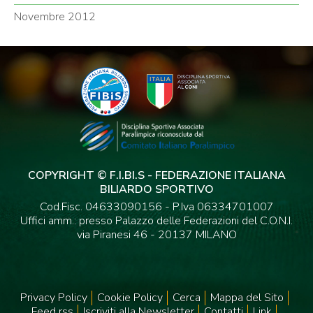
Novembre 2012
COPYRIGHT © F.I.BI.S - FEDERAZIONE ITALIANA
BILIARDO SPORTIVO
Cod.Fisc. 04633090156 - P.Iva 06334701007
Uffici amm.: presso Palazzo delle Federazioni del C.O.N.I.
via Piranesi 46 - 20137 MILANO
Privacy Policy
Cookie Policy
Cerca
Mappa del Sito
Feed rss
Iscriviti alla Newsletter
Contatti
Link