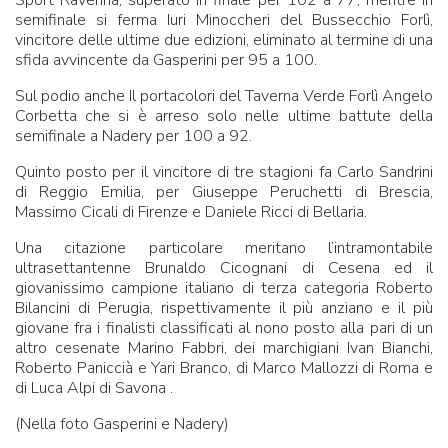
semifinale si ferma Iuri Minoccheri del Bussecchio Forlì,
vincitore delle ultime due edizioni, eliminato al termine di una
sfida avvincente da Gasperini per 95 a 100.
Sul podio anche Il portacolori del Taverna Verde Forlì Angelo
Corbetta che si è arreso solo nelle ultime battute della
semifinale a Nadery per 100 a 92.
Quinto posto per il vincitore di tre stagioni fa Carlo Sandrini
di Reggio Emilia, per Giuseppe Peruchetti di Brescia,
Massimo Cicali di Firenze e Daniele Ricci di Bellaria.
Una citazione particolare meritano l’intramontabile
ultrasettantenne Brunaldo Cicognani di Cesena ed il
giovanissimo campione italiano di terza categoria Roberto
Bilancini di Perugia, rispettivamente il più anziano e il più
giovane fra i finalisti classificati al nono posto alla pari di un
altro cesenate Marino Fabbri, dei marchigiani Ivan Bianchi,
Roberto Paniccià e Yari Branco, di Marco Mallozzi di Roma e
di Luca Alpi di Savona .
(Nella foto Gasperini e Nadery)