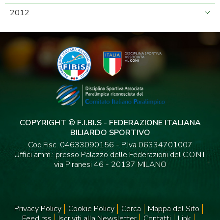
2012
COPYRIGHT © F.I.BI.S - FEDERAZIONE ITALIANA
BILIARDO SPORTIVO
Cod.Fisc. 04633090156 - P.Iva 06334701007
Uffici amm.: presso Palazzo delle Federazioni del C.O.N.I.
via Piranesi 46 - 20137 MILANO
Privacy Policy
Cookie Policy
Cerca
Mappa del Sito
Feed rss
Iscriviti alla Newsletter
Contatti
Link