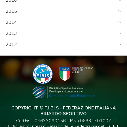
2016
2015
2014
2013
2012
COPYRIGHT © F.I.BI.S - FEDERAZIONE ITALIANA
BILIARDO SPORTIVO
Cod.Fisc. 04633090156 - P.Iva 06334701007
Uffici amm.: presso Palazzo delle Federazioni del C.O.N.I.