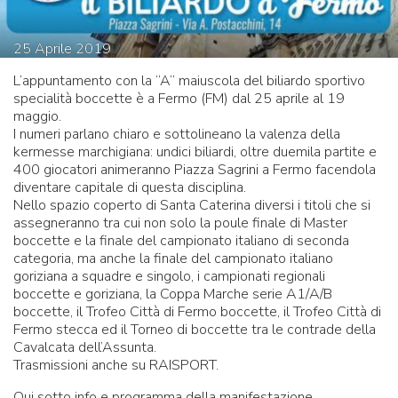
25
Aprile
2019
L’appuntamento con la “A” maiuscola del biliardo sportivo
specialità boccette è a Fermo (FM) dal 25 aprile al 19
maggio.
I numeri parlano chiaro e sottolineano la valenza della
kermesse marchigiana: undici biliardi, oltre duemila partite e
400 giocatori animeranno Piazza Sagrini a Fermo facendola
diventare capitale di questa disciplina.
Nello spazio coperto di Santa Caterina diversi i titoli che si
assegneranno tra cui non solo la poule finale di Master
boccette e la finale del campionato italiano di seconda
categoria, ma anche la finale del campionato italiano
goriziana a squadre e singolo, i campionati regionali
boccette e goriziana, la Coppa Marche serie A1/A/B
boccette, il Trofeo Città di Fermo boccette, il Trofeo Città di
Fermo stecca ed il Torneo di boccette tra le contrade della
Cavalcata dell’Assunta.
Trasmissioni anche su RAISPORT.
Qui sotto info e programma della manifestazione.