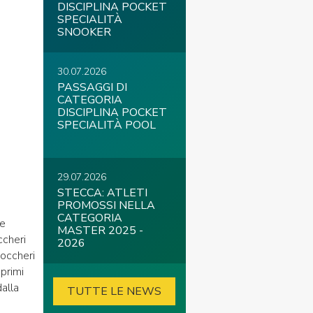
DISCIPLINA POCKET
SPECIALITÀ
SNOOKER
30.07.2026
PASSAGGI DI
CATEGORIA
DISCIPLINA POCKET
SPECIALITÀ POOL
29.07.2026
STECCA: ATLETI
PROMOSSI NELLA
CATEGORIA
te
MASTER 2025 -
ccheri
2026
noccheri
 primi
alla
TUTTE LE NEWS