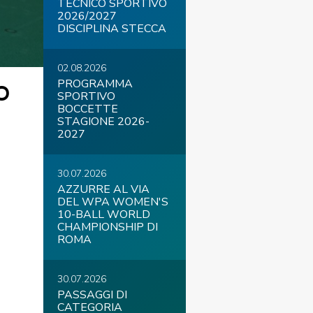
TECNICO SPORTIVO
2026/2027
DISCIPLINA STECCA
02.08.2026
COVID-19
PROGRAMMA
O
SPORTIVO
BOCCETTE
STAGIONE 2026-
2027
30.07.2026
AZZURRE AL VIA
DEL WPA WOMEN'S
ontatti
Link
Federazione Trasparente
10-BALL WORLD
CHAMPIONSHIP DI
ROMA
30.07.2026
PASSAGGI DI
CATEGORIA