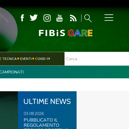
MBOLA
E TECNICA
EVENTI
COVID-19
CAMPIONATI
TESSERAMENTO
PARALIMPICO
ULTIME NEWS
03.08.2026
PUBBLICATO IL
REGOLAMENTO