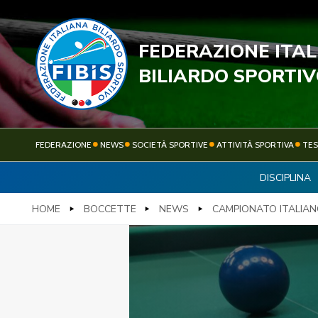
FEDERAZIONE ITA
STECC
BILIARDO SPORTI
FEDERAZIONE
NEWS
SOCIETÀ SPORTIVE
ATTIVITÀ SPORTIVA
TE
DISCIPLINA
FEDERAZIONE
NEWS
HOME
BOCCETTE
NEWS
CAMPIONATO ITALIAN