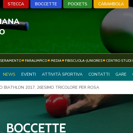
STECCA
BOCCETTE
POCKETS
CARAMBOLA
LIANA
A
BOCCETTE
POCKETS
CARA
VO
SSERAMENTO
PARALIMPICO
MEDIA
FIBISCUOLA-JUNIORES
CENTRO STUDI 
ATTIVITÀ
NEWS
EVENTI
ATTIVITÀ SPORTIVA
CONTATTI
GARE
SOCIETÀ SPORTIVE
SPORTIVA
O BIATHLON 2017, 26ESIMO TRICOLORE PER ROSA
BOCCETTE