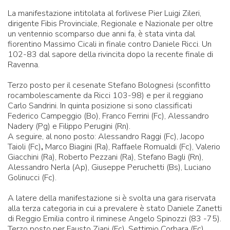
La manifestazione intitolata al forlivese Pier Luigi Zileri,
dirigente Fibis Provinciale, Regionale e Nazionale per oltre
un ventennio scomparso due anni fa, è stata vinta dal
fiorentino Massimo Cicali in finale contro Daniele Ricci. Un
102-83 dal sapore della rivincita dopo la recente finale di
Ravenna.
Terzo posto per il cesenate Stefano Bolognesi (sconfitto
rocambolescamente da Ricci 103-98) e per il reggiano
Carlo Sandrini. In quinta posizione si sono classificati
Federico Campeggio (Bo), Franco Ferrini (Fc), Alessandro
Nadery (Pg) e Filippo Perugini (Rn).
A seguire, al nono posto: Alessandro Raggi (Fc), Jacopo
Taioli (Fc)
,
Marco Biagini (Ra), Raffaele Romualdi (Fc), Valerio
Giacchini (Ra), Roberto Pezzani (Ra), Stefano Bagli (Rn),
Alessandro Nerla (Ap), Giuseppe Peruchetti (Bs), Luciano
Golinucci (Fc).
A latere della manifestazione si è svolta una gara riservata
alla terza categoria in cui a prevalere è stato Daniele Zanetti
di Reggio Emilia contro il riminese Angelo Spinozzi (83 -75).
Terzo posto per Fausto Ziani (Fc), Settimio Corbara (Fc),