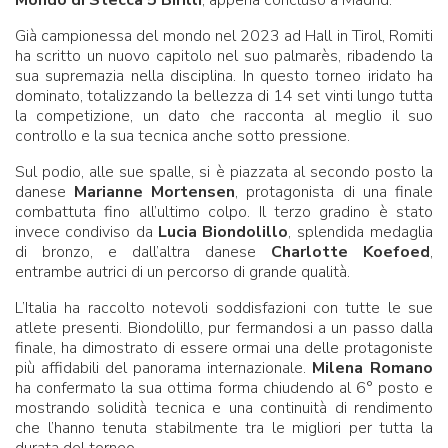
Già campionessa del mondo nel 2023 ad Hall in Tirol, Romiti
ha scritto un nuovo capitolo nel suo palmarès, ribadendo la
sua supremazia nella disciplina. In questo torneo iridato ha
dominato, totalizzando la bellezza di 14 set vinti lungo tutta
la competizione, un dato che racconta al meglio il suo
controllo e la sua tecnica anche sotto pressione.
Sul podio, alle sue spalle, si è piazzata al secondo posto la
danese
Marianne Mortensen
, protagonista di una finale
combattuta fino all’ultimo colpo. Il terzo gradino è stato
invece condiviso da
Lucia Biondolillo
, splendida medaglia
di bronzo, e dall’altra danese
Charlotte Koefoed
,
entrambe autrici di un percorso di grande qualità.
L’Italia ha raccolto notevoli soddisfazioni con tutte le sue
atlete presenti. Biondolillo, pur fermandosi a un passo dalla
finale, ha dimostrato di essere ormai una delle protagoniste
più affidabili del panorama internazionale.
Milena Romano
ha confermato la sua ottima forma chiudendo al 6° posto e
mostrando solidità tecnica e una continuità di rendimento
che l’hanno tenuta stabilmente tra le migliori per tutta la
durata del torneo.