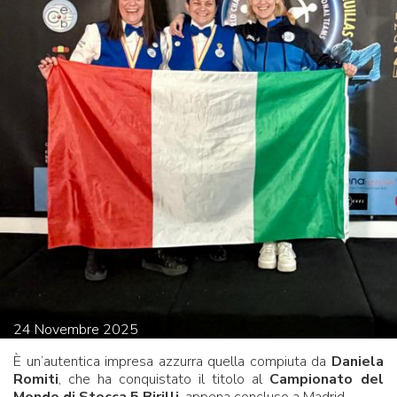
24
Novembre
2025
È un’autentica impresa azzurra quella compiuta da
Daniela
Romiti
, che ha conquistato il titolo al
Campionato del
Mondo di Stecca 5 Birilli
, appena concluso a Madrid.