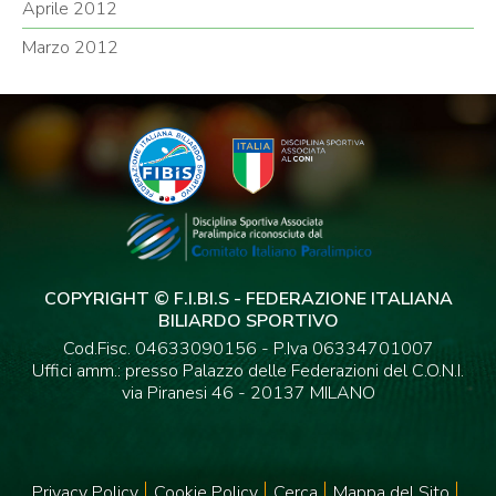
Aprile 2012
Marzo 2012
COPYRIGHT © F.I.BI.S - FEDERAZIONE ITALIANA
BILIARDO SPORTIVO
Cod.Fisc. 04633090156 - P.Iva 06334701007
Uffici amm.: presso Palazzo delle Federazioni del C.O.N.I.
via Piranesi 46 - 20137 MILANO
Privacy Policy
Cookie Policy
Cerca
Mappa del Sito