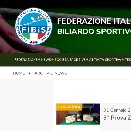
FEDERAZIONE ITA
STECC
BILIARDO SPORTI
FEDERAZIONE
NEWS
SOCIETÀ SPORTIVE
ATTIVITÀ SPORTIVA
TE
HOME
ARCHIVIO NEWS
FEDERAZIONE
NEWS
CARAMBOLA
31 Gennaio 
3° Prova Z