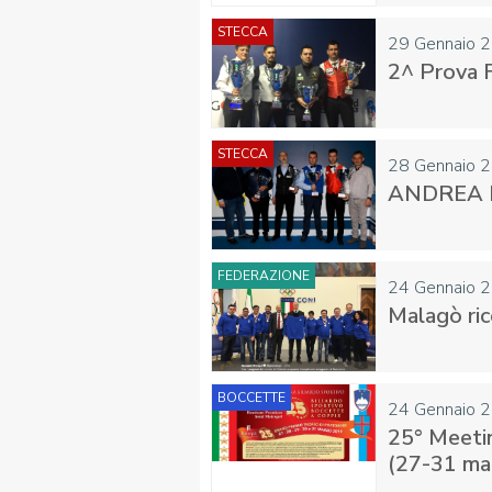
STECCA
29 Gennaio 
2^ Prova 
FIBISCUOLA-
MEDIA
JUNIORES
STECCA
28 Gennaio 
ANDREA M
FEDERAZIONE
24 Gennaio 
Malagò ri
Privacy Policy
Cookie Policy
Cerca
Map
BOCCETTE
24 Gennaio 
25° Meetin
(27-31 ma