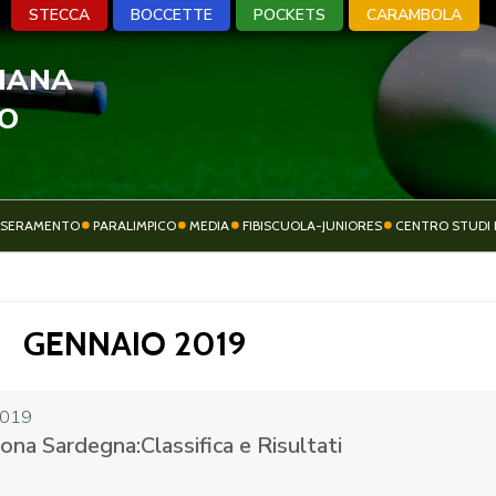
STECCA
BOCCETTE
POCKETS
CARAMBOLA
LIANA
A
BOCCETTE
POCKETS
CARA
VO
SSERAMENTO
PARALIMPICO
MEDIA
FIBISCUOLA-JUNIORES
CENTRO STUDI 
ATTIVITÀ
SOCIETÀ SPORTIVE
SPORTIVA
GENNAIO 2019
2019
ona Sardegna:Classifica e Risultati