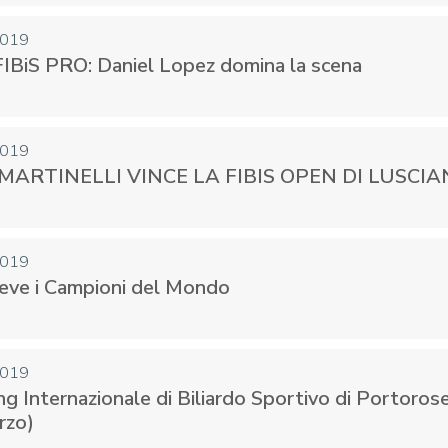
2019
FIBiS PRO: Daniel Lopez domina la scena
CENTRO STUDI E
EVENTI
TECNICA
2019
ARTINELLI VINCE LA FIBIS OPEN DI LUSCI
2019
ceve i Campioni del Mondo
pa del Sito
Feed rss
Iscriviti alla Newsletter
C
2019
g Internazionale di Biliardo Sportivo di Portoros
rzo)