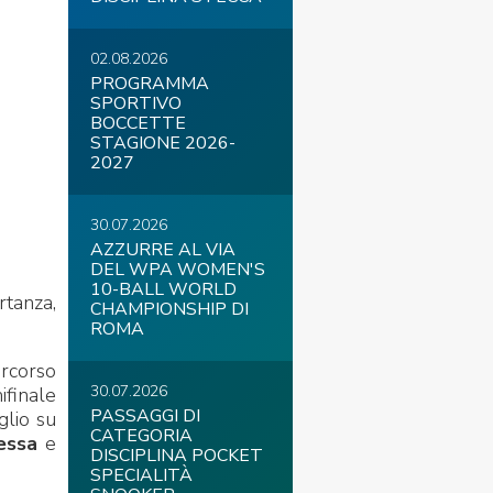
02.08.2026
PROGRAMMA
SPORTIVO
COVID-19
BOCCETTE
STAGIONE 2026-
2027
30.07.2026
AZZURRE AL VIA
DEL WPA WOMEN'S
10-BALL WORLD
rtanza,
CHAMPIONSHIP DI
ontatti
Link
Federazione Trasparente
ROMA
ercorso
30.07.2026
ifinale
PASSAGGI DI
glio su
CATEGORIA
essa
e
DISCIPLINA POCKET
SPECIALITÀ