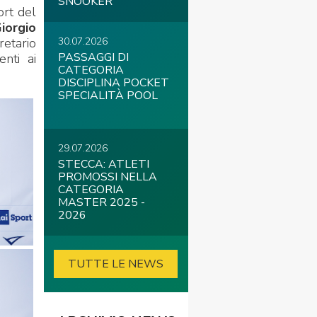
SNOOKER
ort del
iorgio
retario
30.07.2026
PASSAGGI DI
nti ai
CATEGORIA
DISCIPLINA POCKET
SPECIALITÀ POOL
29.07.2026
STECCA: ATLETI
PROMOSSI NELLA
CATEGORIA
MASTER 2025 -
2026
TUTTE LE NEWS