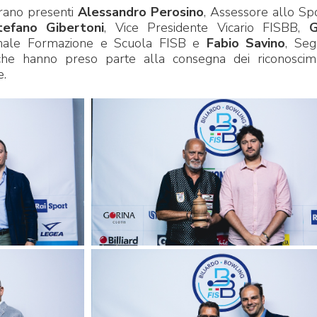
erano presenti
Alessandro Perosino
, Assessore allo Sp
tefano Gibertoni
, Vice Presidente Vicario FISBB,
G
onale Formazione e Scuola FISB e
Fabio Savino
, Seg
che hanno preso parte alla consegna dei riconoscime
e.