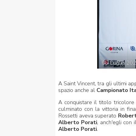
FIBISCUOLA-
MEDIA
JUNIORES
06
Luglio
20
A Saint Vincent, tra gli ultimi
spazio anche al
Campionato Ita
Privacy Policy
Cookie Policy
Cerca
Map
A conquistare il titolo tricolor
culminato con la vittoria in fin
Rossetti aveva superato
Rober
Alberto Porati
, anch'egli con
Alberto Porati
.