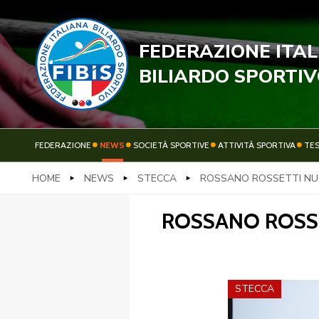
FEDERAZIONE ITA
STECC
BILIARDO SPORTI
FEDERAZIONE
NEWS
SOCIETÀ SPORTIVE
ATTIVITÀ SPORTIVA
TE
HOME
NEWS
STECCA
ROSSANO ROSSETTI NU
FEDERAZIONE
NEWS
ROSSANO ROSS
STECCA