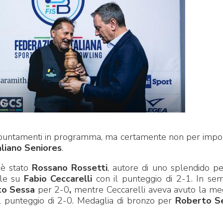
CENTRO STUDI E
EVENTI
TECNICA
26
 appuntamenti in programma, ma certamente non per impo
liano Seniores
.
pa del Sito
Feed rss
Iscriviti alla Newsletter
C
e è stato
Rossano Rossetti
, autore di uno splendido p
ale su
Fabio Ceccarelli
con il punteggio di 2-1. In sem
to Sessa
per 2-0
,
mentre Ceccarelli aveva avuto la me
 il punteggio di 2-0. Medaglia di bronzo per
Roberto S