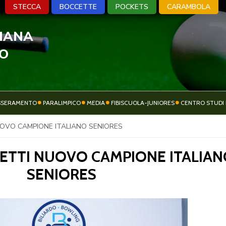
STECCA
BOCCETTE
POCKETS
CARAMBOLA
LIANA
A
BOCCETTE
POCKETS
CARA
VO
SSERAMENTO
PARALIMPICO
MEDIA
FIBISCUOLA-JUNIORES
CENTRO STUDI 
ATTIVITÀ
OVO CAMPIONE ITALIANO SENIORES
SOCIETÀ SPORTIVE
SPORTIVA
ETTI NUOVO CAMPIONE ITALIAN
SENIORES